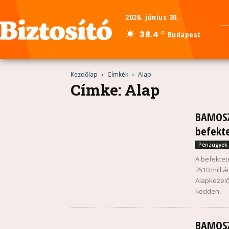
2026. június 30.
38.4
Budapest
C
Kezdőlap
Címkék
Alap
Címke: Alap
BAMOSZ
befekt
Pénzügyek
A befekteté
7510 milliá
Alapkezel
kedden.
BAMOSZ: