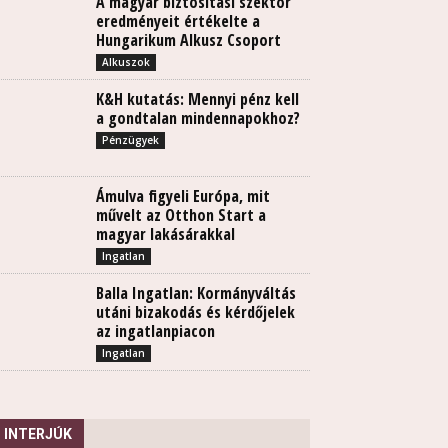
A magyar biztosítási szektor
eredményeit értékelte a
Hungarikum Alkusz Csoport
Alkuszok
K&H kutatás: Mennyi pénz kell
a gondtalan mindennapokhoz?
Pénzügyek
Ámulva figyeli Európa, mit
művelt az Otthon Start a
magyar lakásárakkal
Ingatlan
Balla Ingatlan: Kormányváltás
utáni bizakodás és kérdőjelek
az ingatlanpiacon
Ingatlan
INTERJÚK