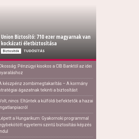
Union Biztosító: 710 ezer magyarnak van
kockázati életbiztosítása
TUDÓSÍTÁS
Biztosítók
Okosság: Pénzügyi kisokos a CIB Banktól az idei
nyaraláshoz
A készpénz zombimegtakarítás – A kormány
stratégiai ágazatnak tekinti a biztosítást
Volt, nincs: Eltűntek a külföldi befektetők a hazai
ingatlanpiacról
Lépett a Hungarikum: Gyakornoki programmal
egybekötött egyetemi szintű biztosítási képzés
indul