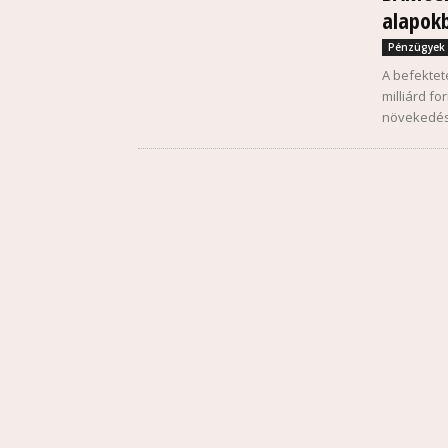
alapok
Pénzügyek
A befektet
milliárd f
növekedés m