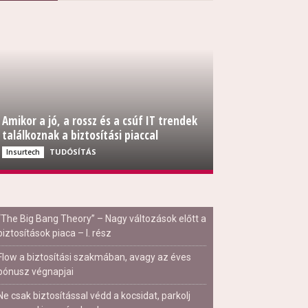
Amikor a jó, a rossz és a csúf IT trendek
találkoznak a biztosítási piaccal
TUDÓSÍTÁS
Insurtech
“The Big Bang Theory” – Nagy változások előtt a
biztosítások piaca – I. rész
Flow a biztosítási szakmában, avagy az éves
bónusz végnapjai
Ne csak biztosítással védd a kocsidat, parkolj