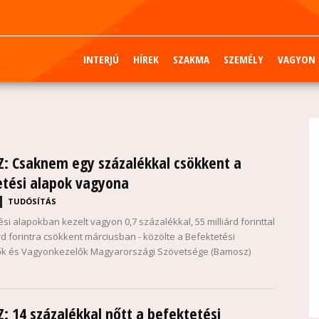
INTERJÚ
HÍREK
SZAKMA
SZEMÉLY
VAGYON
: Csaknem egy százalékkal csökkent a
etési alapok vagyona
TUDÓSÍTÁS
si alapokban kezelt vagyon 0,7 százalékkal, 55 milliárd forinttal
rd forintra csökkent márciusban - közölte a Befektetési
ők és Vagyonkezelők Magyarországi Szövetsége (Bamosz)
 14 százalékkal nőtt a befektetési