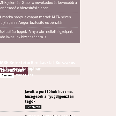
MNB jelentés: Stabil a növekedés és kevesebb a
tanácsadó a biztosítási piacon
A márka megy, a csapat marad: ALFA néven
folytatja az Aegon biztosító és pénztár
Biztosítási tippek: A nyaraló mellett figyeljünk
oda lakásunk biztonságára is
MBH Befektetői Kerekasztal: Korszakos
változások kapujában
LEGFRISSEBB
TUDÓSÍTÁS
Elemzés
Javult a portfóliók hozama,
hűségesek a nyugdíjpénztári
tagok
Pénztárak