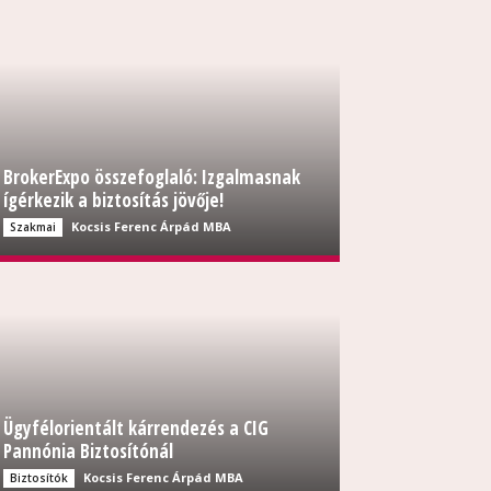
BrokerExpo összefoglaló: Izgalmasnak
ígérkezik a biztosítás jövője!
Kocsis Ferenc Árpád MBA
Szakmai
Ügyfélorientált kárrendezés a CIG
Pannónia Biztosítónál
Kocsis Ferenc Árpád MBA
Biztosítók