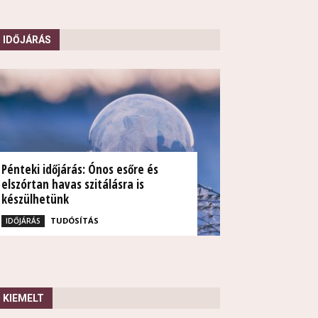
IDŐJÁRÁS
Pénteki időjárás: Ónos esőre és
elszórtan havas szitálásra is
készülhetünk
TUDÓSÍTÁS
IDŐJÁRÁS
KIEMELT