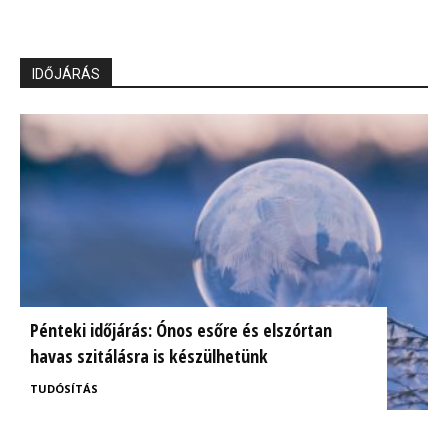
IDŐJÁRÁS
Pénteki időjárás: Ónos esőre és elszórtan
havas szitálásra is készülhetünk
TUDÓSÍTÁS