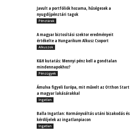
Javult a portfóliók hozama, hűségesek a
nyugdíjpénztári tagok
Pénztárak
A magyar biztosítási szektor eredményeit
értékelte a Hungarikum Alkusz Csoport
Alkuszok
K&H kutatás: Mennyi pénz kell a gondtalan
mindennapokhoz?
Pénzügyek
Ámulva figyeli Európa, mit művelt az Otthon Start
a magyar lakásárakkal
Ingatlan
Balla Ingatlan: Kormányváltás utáni bizakodás és
kérdőjelek az ingatlanpiacon
Ingatlan
Korszakváltás a biztosítási IT rendszerek piacán: Itt