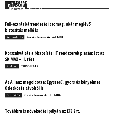
az SK MAX – I. rész
INTERJÚK
TUDÓSÍTÁS
Insurtech
Full-extrás kárrendezési csomag, akár meglévő
biztosítás mellé is
Kocsis Ferenc Árpád MBA
Kárrendezés
Korszakváltás a biztosítási IT rendszerek piacán: Itt az
SK MAX – II. rész
TUDÓSÍTÁS
Szakmai
Az Allianz megoldotta: Egyszerű, gyors és kényelmes
üzletkötés távolról is
Kocsis Ferenc Árpád MBA
Biztosítók
Továbbra is növekedési pályán az EFS Zrt.