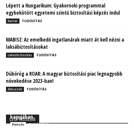
Lépett a Hungarikum: Gyakornoki programmal
egybekötött egyetemi szintű biztosítási képzés indul
TUDÓSÍTÁS
Karrier
MABISZ: Az emelkedő ingatlanárak miatt át kell nézni a
laksábiztosításokat
TUDÓSÍTÁS
Lakásbiztosítás
Dübörög a ROAR: A magyar biztosítási piac legnagyobb
növekedése 2023-ban!
TUDÓSÍTÁS
Alkuszok
MBH Befektetői Kerekasztal: Korszakos változások
kapujában
LEGFRISSEBB
TUDÓSÍTÁS
Elemzés