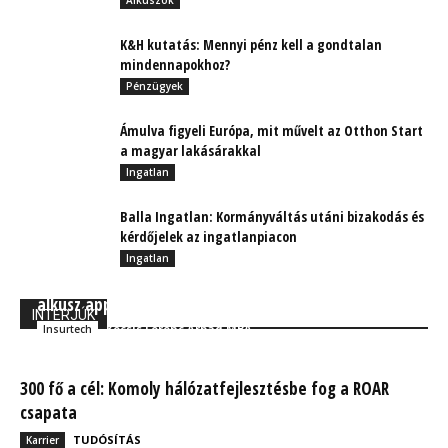
Alkuszok
K&H kutatás: Mennyi pénz kell a gondtalan
mindennapokhoz?
Pénzügyek
Ámulva figyeli Európa, mit művelt az Otthon Start
a magyar lakásárakkal
Ingatlan
Balla Ingatlan: Kormányváltás utáni bizakodás és
kérdőjelek az ingatlanpiacon
Ingatlan
Pannon-Safe: A biztosítási tudatosságot segíti az E-
alkusz applikáció
INTERJÚK
Kocsis Ferenc Árpád MBA
Insurtech
300 fő a cél: Komoly hálózatfejlesztésbe fog a ROAR
csapata
TUDÓSÍTÁS
Karrier