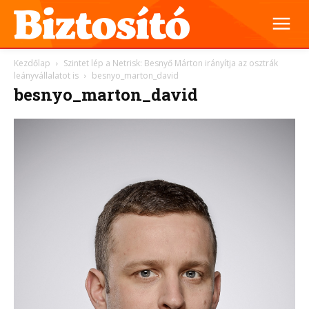
Kezdőlap
Szintet lép a Netrisk: Besnyő Márton irányítja az osztrák
leányvállalatot is
besnyo_marton_david
besnyo_marton_david