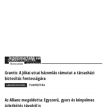
Forbes: A Generali Biztosító a világ 250
legelismertebb vállalata között
SOKAN OLVASTÁK...
TUDÓSÍTÁS
Biztosítók
Grantis: A Jókai utcai házomlás rámutat a társasházi
biztosítás fontosságára
TUDÓSÍTÁS
Lakásbiztosítás
Az Allianz megoldotta: Egyszerű, gyors és kényelmes
üzletkötés távolról is