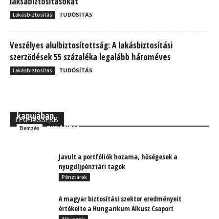
laksábiztosításokat
TUDÓSÍTÁS
Lakásbiztosítás
Veszélyes alulbiztosítottság: A lakásbiztosítási
szerződések 55 százaléka legalább hároméves
TUDÓSÍTÁS
Lakásbiztosítás
MBH Befektetői Kerekasztal: Korszakos változások
kapujában
LEGFRISSEBB
TUDÓSÍTÁS
Elemzés
Javult a portfóliók hozama, hűségesek a
nyugdíjpénztári tagok
Pénztárak
A magyar biztosítási szektor eredményeit
értékelte a Hungarikum Alkusz Csoport