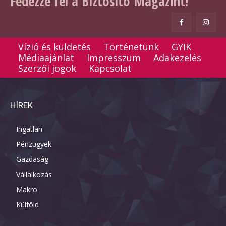
Fedezze fel a Biztosító Magazint!
Vízió és küldetés
Történetünk
GYIK
Médiaajánlat
Impresszum
Adakezelés
Szerzői jogok
Kapcsolat
HÍREK
Ingatlan
Pénzügyek
Gazdaság
Vállalkozás
Makro
Külföld