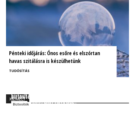
Pénteki időjárás: Ónos esőre és elszórtan
havas szitálásra is készülhetünk
TUDÓSÍTÁS
BrokerExpo összefoglaló: Izgalmasnak ígérkezik a
Ügyfélorientált kárrendezés a CIG Pannónia
biztosítás jövője!
Biztosítónál
KIEMELT
Kocsis Ferenc Árpád MBA
Szakmai
Kocsis Ferenc Árpád MBA
Biztosítók