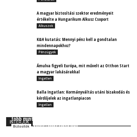
A magyar biztosítási szektor eredményeit
értékelte a Hungarikum Alkusz Csoport
Alkuszok
K&H kutatás: Mennyi pénz kell a gondtalan
mindennapokhoz?
Pénzügyek
Ámulva figyeli Európa, mit művelt az Otthon Start
a magyar lakásárakkal
Ingatlan
Balla Ingatlan: Kormányváltás utáni bizakodás és
kérdőjelek az ingatlanpiacon
Ingatlan
Ősszel érik az UNIQA Biztosító cseresznyéje: már
több mint ezer szerződést hozott az új alkalmazás
INTERJÚK
Kocsis Ferenc Árpád MBA
Biztosítók