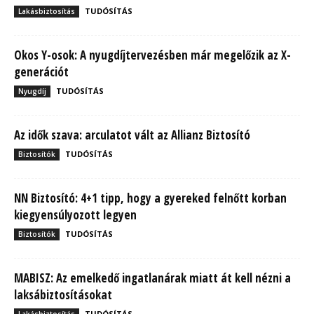
TUDÓSÍTÁS
Lakásbiztosítás
Okos Y-osok: A nyugdíjtervezésben már megelőzik az X-
generációt
TUDÓSÍTÁS
Nyugdíj
Az idők szava: arculatot vált az Allianz Biztosító
TUDÓSÍTÁS
Biztosítók
NN Biztosító: 4+1 tipp, hogy a gyereked felnőtt korban
kiegyensúlyozott legyen
TUDÓSÍTÁS
Biztosítók
MABISZ: Az emelkedő ingatlanárak miatt át kell nézni a
laksábiztosításokat
TUDÓSÍTÁS
Lakásbiztosítás