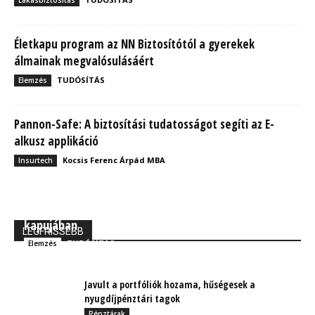
Életkapu program az NN Biztosítótól a gyerekek
álmainak megvalósulásáért
TUDÓSÍTÁS
Elemzés
Pannon-Safe: A biztosítási tudatosságot segíti az E-
alkusz applikáció
Kocsis Ferenc Árpád MBA
Insurtech
MBH Befektetői Kerekasztal: Korszakos változások
kapujában
LEGFRISSEBB
TUDÓSÍTÁS
Elemzés
Javult a portfóliók hozama, hűségesek a
nyugdíjpénztári tagok
Pénztárak