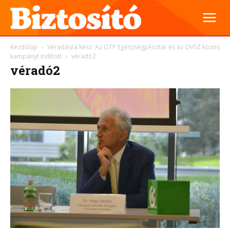
Kezdőlap
Véradásra kész: Az OTP Egészségpénztár és az OVSZ közös
kampányt indított
véradó2
véradó2