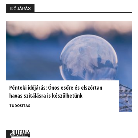
IDŐJÁRÁS
Pénteki időjárás: Ónos esőre és elszórtan
havas szitálásra is készülhetünk
TUDÓSÍTÁS
BrokerExpo összefoglaló: Izgalmasnak ígérkezik a
Ügyfélorientált kárrendezés a CIG Pannónia
biztosítás jövője!
Biztosítónál
KIEMELT