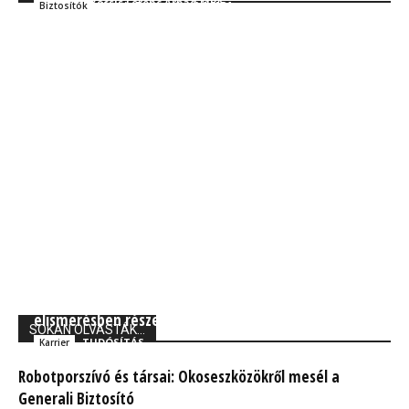
Kocsis Ferenc Árpád MBA
Szakmai
Kocsis Ferenc Árpád MBA
Biztosítók
UNIQA: Kurtisz Krisztián Magyar Gazdaságért díj
elismerésben részesült
SOKAN OLVASTÁK...
TUDÓSÍTÁS
Karrier
Robotporszívó és társai: Okoseszközökről mesél a
Generali Biztosító