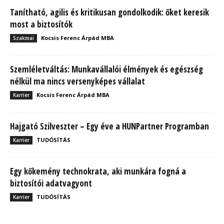
Tanítható, agilis és kritikusan gondolkodik: őket keresik
most a biztosítók
Kocsis Ferenc Árpád MBA
Szakmai
Szemléletváltás: Munkavállalói élmények és egészség
nélkül ma nincs versenyképes vállalat
Kocsis Ferenc Árpád MBA
Karrier
Hajgató Szilveszter – Egy éve a HUNPartner Programban
TUDÓSÍTÁS
Karrier
Egy kőkemény technokrata, aki munkára fogná a
biztosítói adatvagyont
TUDÓSÍTÁS
Karrier