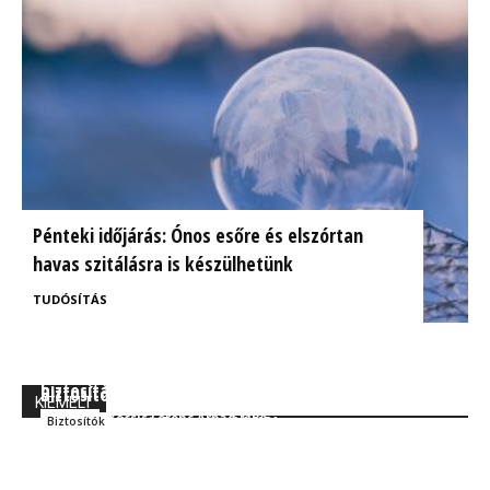
Pénteki időjárás: Ónos esőre és elszórtan
havas szitálásra is készülhetünk
TUDÓSÍTÁS
BrokerExpo összefoglaló: Izgalmasnak ígérkezik a
Ügyfélorientált kárrendezés a CIG Pannónia
biztosítás jövője!
Biztosítónál
KIEMELT
Kocsis Ferenc Árpád MBA
Szakmai
Kocsis Ferenc Árpád MBA
Biztosítók