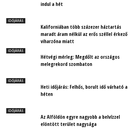
indul a hét
IDŐJÁRÁS
Kaliforniában több százezer háztartás
maradt áram nélkül az erős széllel érkező
viharzóna miatt
IDŐJÁRÁS
Hétvégi mérleg: Megdőlt az országos
melegrekord szombaton
IDŐJÁRÁS
Heti időjárás: Felhős, borult idő várható a
héten
IDŐJÁRÁS
Az Alföldön egyre nagyobb a belvízzel
elöntött terület nagysága