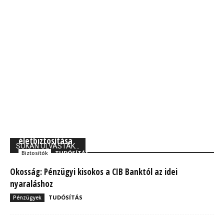
Union Biztosító: 710 ezer magyarnak van kockázati
életbiztosítása
SOKAN OLVASTÁK...
TUDÓSÍTÁS
Biztosítók
Okosság: Pénzügyi kisokos a CIB Banktól az idei
nyaraláshoz
TUDÓSÍTÁS
Pénzügyek