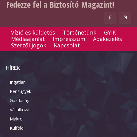
Fedezze fel a Biztosító Magazint!
Vízió és küldetés
Történetünk
GYIK
Médiaajánlat
Impresszum
Adakezelés
Szerzői jogok
Kapcsolat
HÍREK
Ingatlan
Pénzügyek
Gazdaság
Vállalkozás
Makro
Külföld