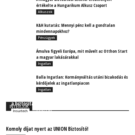
értékelte a Hungarikum Alkusz Csoport
Alkuszok
K&H kutatás: Mennyi pénz kell a gondtalan
mindennapokhoz?
Pénzügyek
Ámulva figyeli Európa, mit művelt az Otthon Start
a magyar lakásárakkal
Ingatlan
Balla Ingatlan: Kormányváltás utáni bizakodás és
kérdőjelek az ingatlanpiacon
Ingatlan
Amikor a jó, a rossz és a csúf IT trendek találkoznak
a biztosítási piaccal
INTERJÚK
TUDÓSÍTÁS
Insurtech
Komoly díjat nyert az UNION Biztosító!