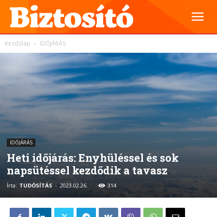
Kezdőlap
IDŐJÁRÁS
IDŐJÁRÁS
Heti időjárás: Enyhüléssel és sok
napsütéssel kezdődik a tavasz
Írta:
TUDÓSÍTÁS
-
2023.02.26.
314