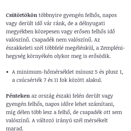
Csütörtökön
többnyire gyengén felhős, napos
vagy derült idő vár ránk, de a délnyugati
megyékben közepesen vagy erősen felhős idő
valószínű. Csapadék nem valószínű. Az
északkeleti szél többfelé megélénkül, a Zempléni-
hegység környékén olykor meg is erősödik.
A minimum-hőmérséklet mínusz 5 és plusz 1,
a csúcsérték 7 és 11 fok között alakul.
Pénteken
az ország északi felén derült vagy
gyengén felhős, napos időre lehet számítani,
míg délen több lesz a felhő, de csapadék ott sem
valószínű. A változó irányú szél mérsékelt
marad.