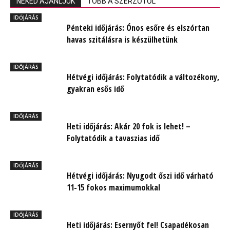
NEKED AJÁNLJUK
TÖBB A SZERZŐTŐL
IDŐJÁRÁS
Pénteki időjárás: Ónos esőre és elszórtan
havas szitálásra is készülhetünk
IDŐJÁRÁS
Hétvégi időjárás: Folytatódik a változékony,
gyakran esős idő
IDŐJÁRÁS
Heti időjárás: Akár 20 fok is lehet! –
Folytatódik a tavaszias idő
IDŐJÁRÁS
Hétvégi időjárás: Nyugodt őszi idő várható
11-15 fokos maximumokkal
IDŐJÁRÁS
Heti időjárás: Esernyőt fel! Csapadékosan