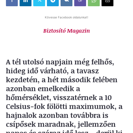
Kövesse Facebook oldalunkat!
Biztosító Magazin
A tél utolsó napjain még felhős,
hideg idő várható, a tavasz
kezdetén, a hét második felében
azonban emelkedik a
hőmérséklet, visszatérnek a 10
Celsius-fok fölötti maximumok, a
hajnalok azonban továbbra is
csípősek maradnak, jellemzően
napos és száraz idő lesz – derül ki