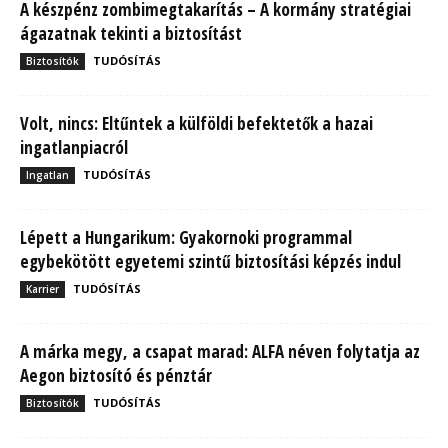
A készpénz zombimegtakarítás – A kormány stratégiai
ágazatnak tekinti a biztosítást
TUDÓSÍTÁS
Biztosítók
Volt, nincs: Eltűntek a külföldi befektetők a hazai
ingatlanpiacról
TUDÓSÍTÁS
Ingatlan
Lépett a Hungarikum: Gyakornoki programmal
egybekötött egyetemi szintű biztosítási képzés indul
TUDÓSÍTÁS
Karrier
A márka megy, a csapat marad: ALFA néven folytatja az
Aegon biztosító és pénztár
TUDÓSÍTÁS
Biztosítók