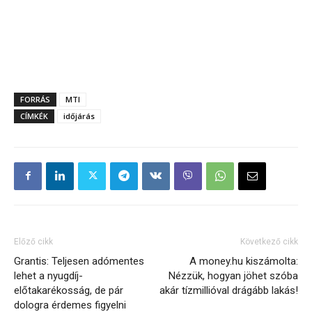
FORRÁS
MTI
CÍMKÉK
időjárás
Előző cikk
Következő cikk
Grantis: Teljesen adómentes
A money.hu kiszámolta:
lehet a nyugdíj-
Nézzük, hogyan jöhet szóba
előtakarékosság, de pár
akár tízmillióval drágább lakás!
dologra érdemes figyelni