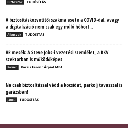
TUDÓSÍTÁS
Biztosítók
A biztosításközvetítői szakma esete a COVID-dal, avagy
a digitalizáció nem csak egy múló hóbort...
TUDÓSÍTÁS
Alkuszok
HR mesék: A Steve Jobs-i vezetési szemlélet, a KKV
szektorban is működőképes
Kocsis Ferenc Árpád MBA
Karrier
Ne csak biztosítással védd a kocsidat, parkolj tavasszal is
garázsban!
TUDÓSÍTÁS
Jármű