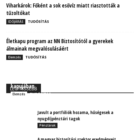
Viharkárok: Főként a sok esővíz miatt riasztották a
tűzoltókat
TUDÓSÍTÁS
IDŐJÁRÁS
Életkapu program az NN Biztosítótól a gyerekek
álmainak megvalósulásáért
TUDÓSÍTÁS
Elemzés
MBH Befektetői Kerekasztal: Korszakos változások
kapujában
LEGFRISSEBB
TUDÓSÍTÁS
Elemzés
Javult a portfóliók hozama, hűségesek a
nyugdíjpénztári tagok
Pénztárak
A magyar biztosítási szektor eredményeit