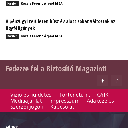
Kocsis Ferenc Árpád MBA
Karrier
A pénzügyi területen húsz év alatt sokat változtak az
ügyféligények
Kocsis Ferenc Árpád MBA
Karrier
Fedezze fel a Biztosító Magazint!
Vízió és küldetés
Történetünk
GYIK
Médiaajánlat
Impresszum
Adakezelés
Szerzői jogok
Kapcsolat
HÍREK