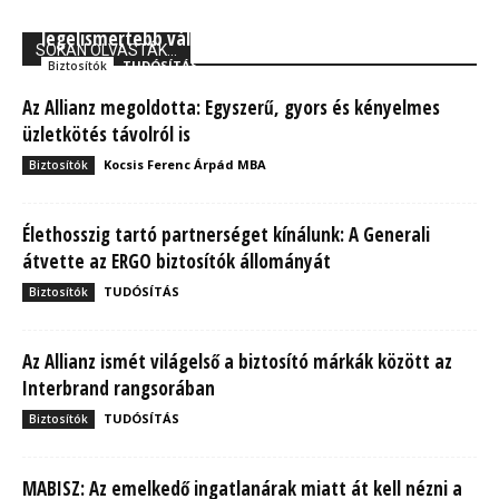
Forbes: A Generali Biztosító a világ 250
legelismertebb vállalata között
SOKAN OLVASTÁK...
TUDÓSÍTÁS
Biztosítók
Az Allianz megoldotta: Egyszerű, gyors és kényelmes
üzletkötés távolról is
Kocsis Ferenc Árpád MBA
Biztosítók
Élethosszig tartó partnerséget kínálunk: A Generali
átvette az ERGO biztosítók állományát
TUDÓSÍTÁS
Biztosítók
Az Allianz ismét világelső a biztosító márkák között az
Interbrand rangsorában
TUDÓSÍTÁS
Biztosítók
MABISZ: Az emelkedő ingatlanárak miatt át kell nézni a