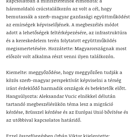
kapcsolatban a miniszterelnök elmondta: a
háromoldalú csúcstalálkozón az volt a cél, hogy
bemutassák a szerb-magyar gazdasági együttműködést
az emírségek képviselőjének. A megbeszélés módot
adott a lehetőségek feltérképezésére, az infrastruktúra
és a kereskedelem terén folytatott együttműködés
megismertetésére. Hozzátette: Magyarországnak most
először volt alkalma részt venni ilyen találkozón.
Kiemelte: meggyőződése, hogy meggyőzően tudják a
közös szerb-magyar perspektívát képviselni a térség
iránt érdeklődő harmadik országok és befektetők előtt.
Hangsúlyozta: Aleksandar Vucic elnökkel délután
tartandó megbeszélésükön téma lesz a migráció
kérdése, Brüsszel kérdése és az Európai Unió bővítése és
az utóbbival kapcsolatos határidő.
Ezzel összefüggésben Orbán Viktor kijelentette: