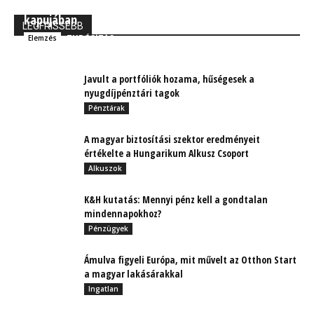
MBH Befektetői Kerekasztal: Korszakos változások
kapujában
LEGFRISSEBB
TUDÓSÍTÁS
Elemzés
Javult a portfóliók hozama, hűségesek a
nyugdíjpénztári tagok
Pénztárak
A magyar biztosítási szektor eredményeit
értékelte a Hungarikum Alkusz Csoport
Alkuszok
K&H kutatás: Mennyi pénz kell a gondtalan
mindennapokhoz?
Pénzügyek
Ámulva figyeli Európa, mit művelt az Otthon Start
a magyar lakásárakkal
Ingatlan