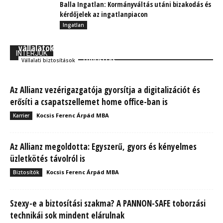
Balla Ingatlan: Kormányváltás utáni bizakodás és
kérdőjelek az ingatlanpiacon
Ingatlan
Megtartás az új toborzás? A gondoskodó
vállalatoké a jövő!
INTERJÚK
TUDÓSÍTÁS
Vállalati biztosítások
Az Allianz vezérigazgatója gyorsítja a digitalizációt és
erősíti a csapatszellemet home office-ban is
Kocsis Ferenc Árpád MBA
Karrier
Az Allianz megoldotta: Egyszerű, gyors és kényelmes
üzletkötés távolról is
Kocsis Ferenc Árpád MBA
Biztosítók
Szexy-e a biztosítási szakma? A PANNON-SAFE toborzási
technikái sok mindent elárulnak