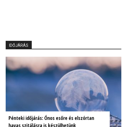
IDŐJÁRÁS
Pénteki időjárás: Ónos esőre és elszórtan
havas szitálásra is készülhetünk