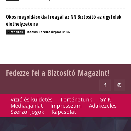
Okos megoldásokkal reagál az NN Biztosító az ügyfelek
élethelyzeteire
Kocsis Ferenc Árpád MBA
Biztosítók
Fedezze fel a Biztosító Magazint!
Vízió és küldetés
Történetünk
GYIK
Médiaajánlat
Impresszum
Adakezelés
Szerzői jogok
Kapcsolat