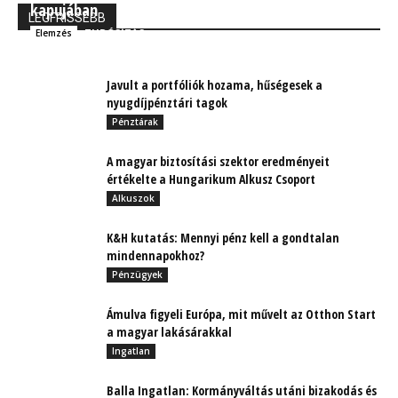
kapujában
LEGFRISSEBB
TUDÓSÍTÁS
Elemzés
Javult a portfóliók hozama, hűségesek a
nyugdíjpénztári tagok
Pénztárak
A magyar biztosítási szektor eredményeit
értékelte a Hungarikum Alkusz Csoport
Alkuszok
K&H kutatás: Mennyi pénz kell a gondtalan
mindennapokhoz?
Pénzügyek
Ámulva figyeli Európa, mit művelt az Otthon Start
a magyar lakásárakkal
Ingatlan
Balla Ingatlan: Kormányváltás utáni bizakodás és