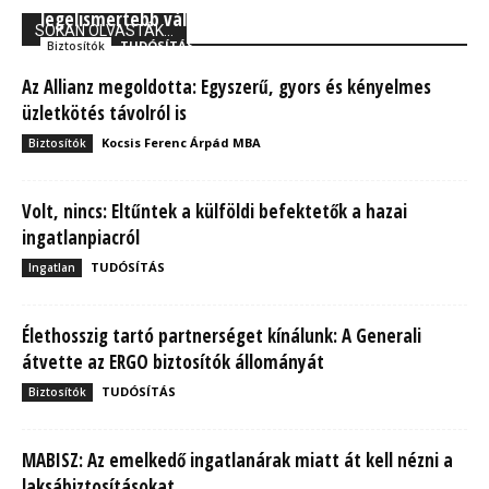
legelismertebb vállalata között
SOKAN OLVASTÁK...
TUDÓSÍTÁS
Biztosítók
Az Allianz megoldotta: Egyszerű, gyors és kényelmes
üzletkötés távolról is
Kocsis Ferenc Árpád MBA
Biztosítók
Volt, nincs: Eltűntek a külföldi befektetők a hazai
ingatlanpiacról
TUDÓSÍTÁS
Ingatlan
Élethosszig tartó partnerséget kínálunk: A Generali
átvette az ERGO biztosítók állományát
TUDÓSÍTÁS
Biztosítók
MABISZ: Az emelkedő ingatlanárak miatt át kell nézni a
laksábiztosításokat