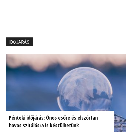
IDŐJÁRÁS
Pénteki időjárás: Ónos esőre és elszórtan
havas szitálásra is készülhetünk