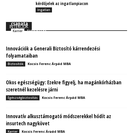
kérdőjelek az ingatlanpiacon
Ingatlan
300 fő a cél: Komoly hálózatfejlesztésbe fog a ROAR
csapata
INTERJÚK
TUDÓSÍTÁS
Karrier
Innovációk a Generali Biztosító kárrendezési
folyamataiban
Kocsis Ferenc Árpád MBA
Biztosítók
Okos egészségügy: Ezekre figyelj, ha magánkórházban
szeretnél kezelésre járni
Kocsis Ferenc Árpád MBA
Egészségbiztosítás
Innovatív alkusztámogató módszerekkel hódít az
insurtech nagykövet
Kocsis Ferenc Árpád MBA
Karrier