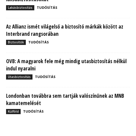
TUDÓSÍTÁS
Lakásbiztosítás
Az Allianz ismét világelső a biztosító márkák között az
Interbrand rangsorában
TUDÓSÍTÁS
Biztosítók
OVB: A magyarok fele még mindig utasbiztosítás nélkül
indul nyaralni
TUDÓSÍTÁS
Utasbiztosítás
Londonban továbbra sem tartják valószínűnek az MNB
kamatemelését
TUDÓSÍTÁS
Külföld
MBH Befektetői Kerekasztal: Korszakos változások