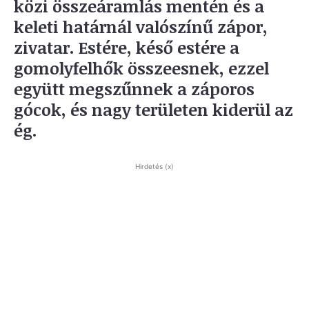
közi összeáramlás mentén és a
keleti határnál valószínű zápor,
zivatar. Estére, késő estére a
gomolyfelhők összeesnek, ezzel
együtt megszűnnek a záporos
gócok, és nagy területen kiderül az
ég.
Hirdetés (x)