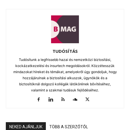
TUDÓSÍTÁS
Tudósítunk a legfrissebb hazai és nemzetközi biztosítási,
kockázatkezelési és insurtech megoldásokról. Közzétesszük
mindazokat híreket és témákat, amelyekről úgy gondoljuk, hogy
hozzájárulnak a biztosítási alkuszok, ügynökök és a
biztosítóknál dolgozó kollégák látókörének bővítéséhez,
valamint a szakmai tudásuk fejlődéséhez.
NEKED AJÁNLJUK
TÖBB A SZERZŐTŐL