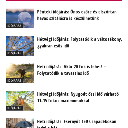
Pénteki időjárás: Ónos esőre és elszórtan
havas szitálásra is készülhetünk
IDŐJÁRÁS
Hétvégi időjárás: Folytatódik a változékony,
gyakran esős idő
IDŐJÁRÁS
Heti időjárás: Akár 20 fok is lehet! –
Folytatódik a tavaszias idő
IDŐJÁRÁS
Hétvégi időjárás: Nyugodt őszi idő várható
11-15 fokos maximumokkal
IDŐJÁRÁS
Heti időjárás: Esernyőt fel! Csapadékosan
indul a hét