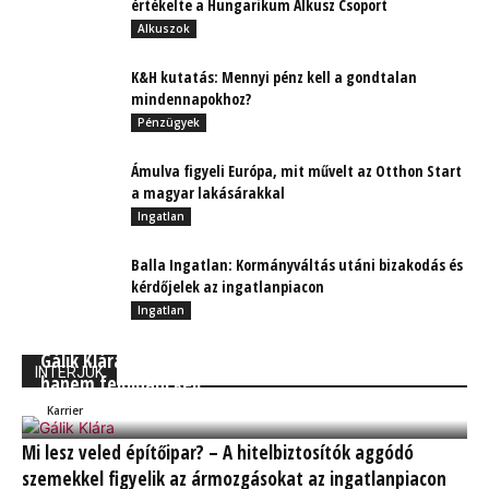
értékelte a Hungarikum Alkusz Csoport
Alkuszok
K&H kutatás: Mennyi pénz kell a gondtalan
mindennapokhoz?
Pénzügyek
Ámulva figyeli Európa, mit művelt az Otthon Start
a magyar lakásárakkal
Ingatlan
Balla Ingatlan: Kormányváltás utáni bizakodás és
kérdőjelek az ingatlanpiacon
Ingatlan
Gálik Klára: A munkahelyi stresszt nem kezelni,
INTERJÚK
hanem feloldani kell
Kocsis Ferenc Árpád MBA
Karrier
Mi lesz veled építőipar? – A hitelbiztosítók aggódó
szemekkel figyelik az ármozgásokat az ingatlanpiacon