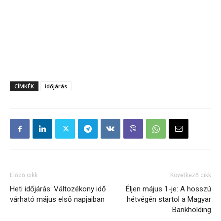
CÍMKÉK
időjárás
Előző cikk
Következő cikk
Heti időjárás: Változékony idő
Éljen május 1-je: A hosszú
várható május első napjaiban
hétvégén startol a Magyar
Bankholding