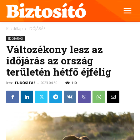
Kezdőlap
IDŐJÁRÁS
IDŐJÁRÁS
Változékony lesz az
időjárás az ország
területén hétfő éjfélig
Írta:
TUDÓSÍTÁS
-
2023.04.30.
110