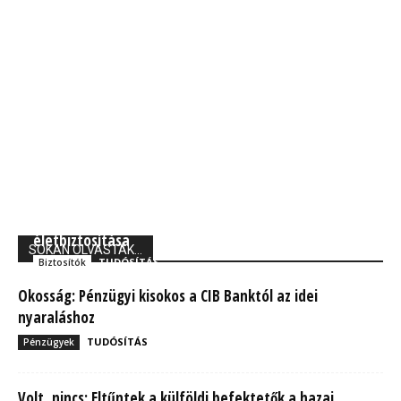
Union Biztosító: 710 ezer magyarnak van kockázati
életbiztosítása
SOKAN OLVASTÁK...
TUDÓSÍTÁS
Biztosítók
Okosság: Pénzügyi kisokos a CIB Banktól az idei
nyaraláshoz
TUDÓSÍTÁS
Pénzügyek
Volt, nincs: Eltűntek a külföldi befektetők a hazai