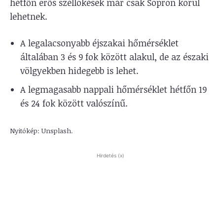
hétfőn erős széllökések már csak Sopron körül
lehetnek.
A legalacsonyabb éjszakai hőmérséklet
általában 3 és 9 fok között alakul, de az északi
völgyekben hidegebb is lehet.
A legmagasabb nappali hőmérséklet hétfőn 19
és 24 fok között valószínű.
Nyitókép: Unsplash.
Hirdetés (x)