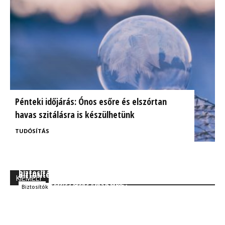
Pénteki időjárás: Ónos esőre és elszórtan
havas szitálásra is készülhetünk
TUDÓSÍTÁS
BrokerExpo összefoglaló: Izgalmasnak ígérkezik a
Ügyfélorientált kárrendezés a CIG Pannónia
biztosítás jövője!
Biztosítónál
KIEMELT
Kocsis Ferenc Árpád MBA
Szakmai
Kocsis Ferenc Árpád MBA
Biztosítók