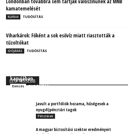
Londonban továbbra sem tartják valószínűnek az MNB
kamatemelését
TUDÓSÍTÁS
Külföld
Viharkárok: Főként a sok esővíz miatt riasztották a
tűzoltókat
TUDÓSÍTÁS
IDŐJÁRÁS
MBH Befektetői Kerekasztal: Korszakos változások
kapujában
LEGFRISSEBB
TUDÓSÍTÁS
Elemzés
Javult a portfóliók hozama, hűségesek a
nyugdíjpénztári tagok
Pénztárak
A magyar biztosítási szektor eredményeit