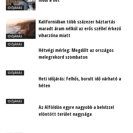
IDŐJÁRÁS
Kaliforniában több százezer háztartás
maradt áram nélkül az erős széllel érkező
viharzóna miatt
IDŐJÁRÁS
IDŐJÁRÁS
Hétvégi mérleg: Megdőlt az országos
melegrekord szombaton
IDŐJÁRÁS
Heti időjárás: Felhős, borult idő várható a
héten
IDŐJÁRÁS
Az Alföldön egyre nagyobb a belvízzel
elöntött terület nagysága