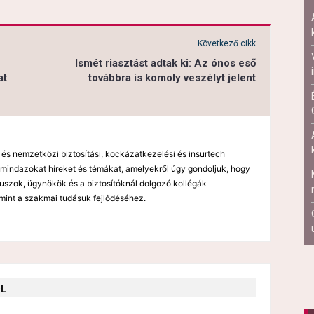
Következő cikk
Ismét riasztást adtak ki: Az ónos eső
at
továbbra is komoly veszélyt jelent
 és nemzetközi biztosítási, kockázatkezelési és insurtech
mindazokat híreket és témákat, amelyekről úgy gondoljuk, hogy
kuszok, ügynökök és a biztosítóknál dolgozó kollégák
mint a szakmai tudásuk fejlődéséhez.
ŐL