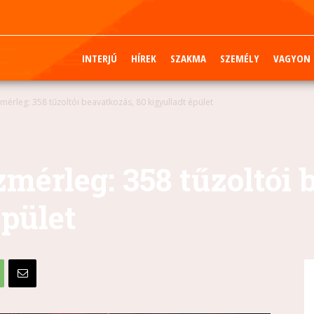
INTERJÚ
HÍREK
SZAKMA
SZEMÉLY
VAGYON
mérleg: 358 tűzoltói beavatkozás, 80 kigyulladt épület
mérleg: 358 tűzoltói 
épület