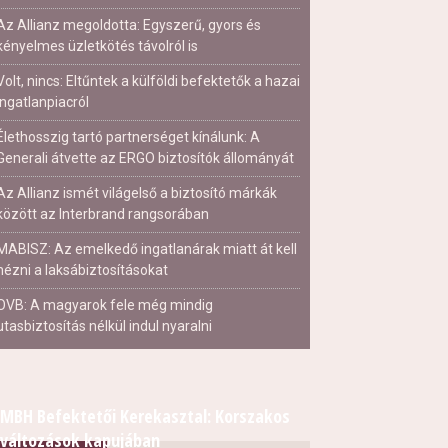
Az Allianz megoldotta: Egyszerű, gyors és
kényelmes üzletkötés távolról is
Volt, nincs: Eltűntek a külföldi befektetők a hazai
ingatlanpiacról
Élethosszig tartó partnerséget kínálunk: A
Generali átvette az ERGO biztosítók állományát
Az Allianz ismét világelső a biztosító márkák
között az Interbrand rangsorában
MABISZ: Az emelkedő ingatlanárak miatt át kell
nézni a laksábiztosításokat
OVB: A magyarok fele még mindig
utasbiztosítás nélkül indul nyaralni
MBH Befektetői Kerekasztal: Korszakos
változások kapujában