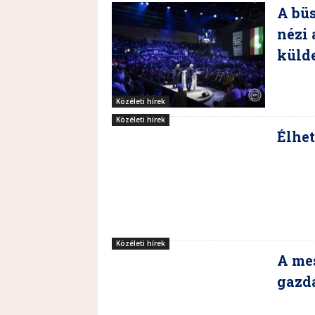
A büs
nézi 
küld
Közéleti hírek
Közéleti hírek
Élhet
Közéleti hírek
A mes
gazda