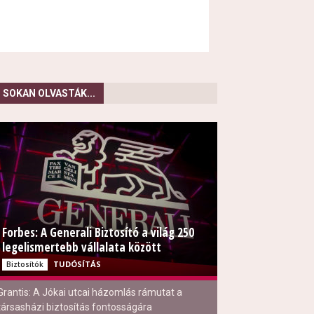
SOKAN OLVASTÁK...
Forbes: A Generali Biztosító a világ 250
legelismertebb vállalata között
TUDÓSÍTÁS
Biztosítók
Grantis: A Jókai utcai házomlás rámutat a
társasházi biztosítás fontosságára