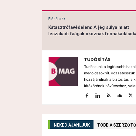
Előző cikk
Katasztrófavédelem: A jég súlya miatt
leszakadt faágak okoznak fennakadások
TUDÓSÍTÁS
Tudósítunk a legfrissebb hazai
megoldásokról. Közzétesszük 
hozzájárulnak a biztosítási al
látókörének bővítéséhez, vala
NEKED AJÁNLJUK
TÖBB A SZERZŐT