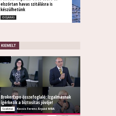
elszórtan havas szitálásra is
készülhetünk
TUDÓSÍTÁS
IDŐJÁRÁS
KIEMELT
BrokerExpo összefoglaló: Izgalmasnak
ígérkezik a biztosítás jövője!
Kocsis Ferenc Árpád MBA
Szakmai