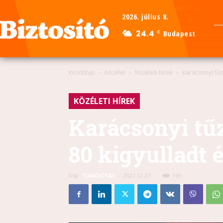
2026. július 8.
24.4
Budapest
C
Kezdőlap
Közélet
Közéleti hírek
Karácsonyi tűz
KÖZÉLETI HÍREK
Karácsonyi tűz
80 kigyulladt 
Írta:
TUDÓSÍTÁS
-
2021.12.27.
169