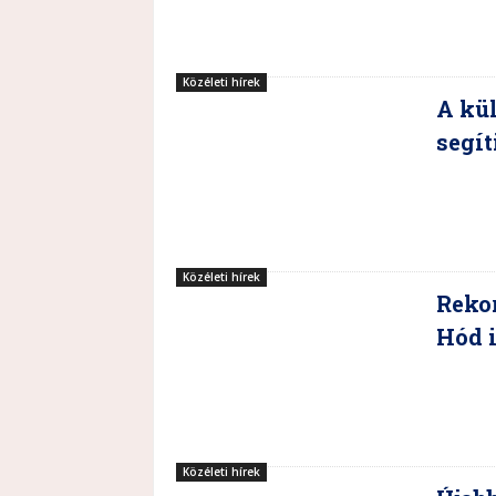
Közéleti hírek
A kül
segít
Közéleti hírek
Rekor
Hód 
Közéleti hírek