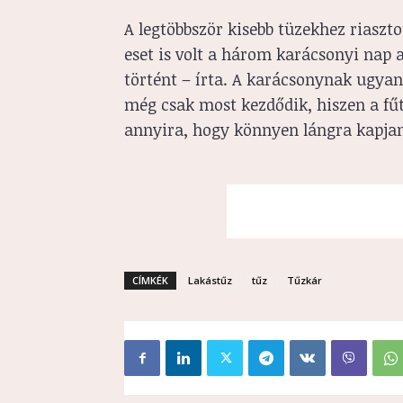
A legtöbbször kisebb tüzekhez riaszt
eset is volt a három karácsonyi nap 
történt – írta. A karácsonynak ugyan
még csak most kezdődik, hiszen a fű
annyira, hogy könnyen lángra kapjana
CÍMKÉK
Lakástűz
tűz
Tűzkár