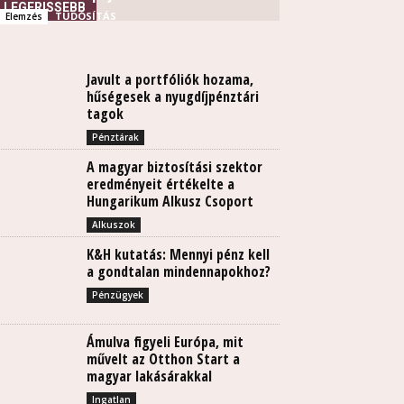
LEGFRISSEBB
TUDÓSÍTÁS
Elemzés
Javult a portfóliók hozama,
hűségesek a nyugdíjpénztári
tagok
Pénztárak
A magyar biztosítási szektor
eredményeit értékelte a
Hungarikum Alkusz Csoport
Alkuszok
K&H kutatás: Mennyi pénz kell
a gondtalan mindennapokhoz?
Pénzügyek
Ámulva figyeli Európa, mit
művelt az Otthon Start a
magyar lakásárakkal
Ingatlan