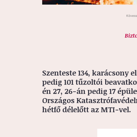
Kövess
Bizt
Szenteste 134, karácsony e
pedig 101 tűzoltói beavatko
én 27, 26-án pedig 17 épüle
Országos Katasztrófavédel
hétfő délelőtt az MTI-vel.