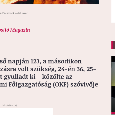
e Facebook oldalunkat!
osító Magazin
lső napján 123, a másodikon
zásra volt szükség, 24-én 36, 25-
t gyulladt ki – közölte az
mi Főigazgatóság (OKF) szóvivője
Hirdetés (x)