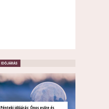
IDŐJÁRÁS
Pénteki időjárás: Ónos esőre és