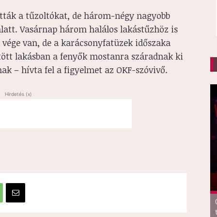
ották a tűzoltókat, de három-négy nagyobb
alatt. Vasárnap három halálos lakástűzhöz is
 vége van, de a karácsonyfatüzek időszaka
tött lakásban a fenyők mostanra száradnak ki
k – hívta fel a figyelmet az OKF-szóvivő.
Hirdetés (x)