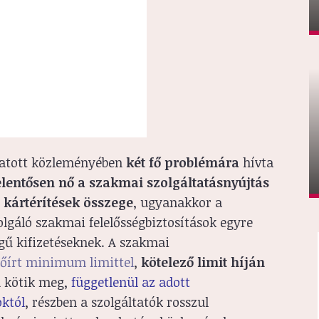
tatott közleményében
két fő problémára
hívta
jelentősen nő a szakmai szolgáltatásnyújtás
 kártérítések összege
, ugyanakkor a
lgáló szakmai felelősségbiztosítások egyre
egű kifizetéseknek. A szakmai
lőírt minimum limittel
,
kötelező limit híján
l
kötik meg,
függetlenül az adott
októl
, részben a szolgáltatók rosszul