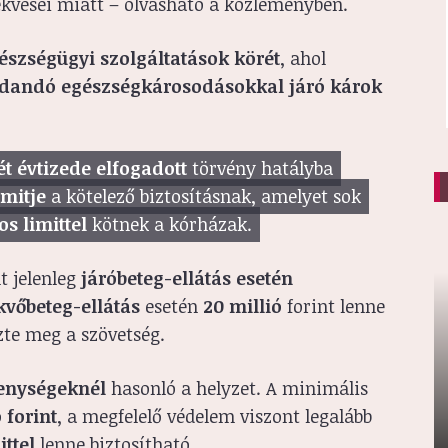
ekvései miatt – olvasható a közleményben.
észségügyi szolgáltatások körét
, ahol
dandó egészségkárosodásokkal járó károk
ét évtizede elfogadott
törvény hatályba
mitje
a kötelező biztosításnak, amelyet sok
os limittel
kötnek a kórházak.
t jelenleg
járóbeteg-ellátás esetén
kvőbeteg-ellátás
esetén
20 millió
forint lenne
ezte meg a szövetség.
enységeknél
hasonló a helyzet. A minimális
 forint
, a megfelelő védelem viszont legalább
ttel
lenne biztosítható.