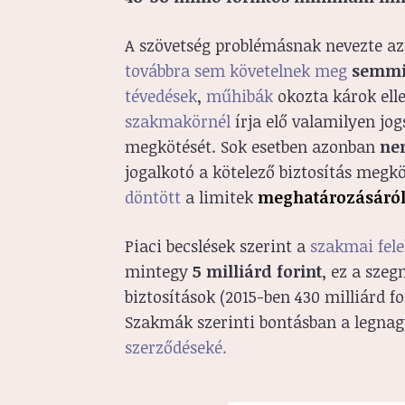
A szövetség problémásnak nevezte az
továbbra sem követelnek meg
semmil
tévedések
,
műhibák
okozta károk elle
szakmakörnél
írja elő valamilyen jog
megkötését. Sok esetben azonban
ne
jogalkotó a kötelező biztosítás megk
döntött
a limitek
meghatározásáró
Piaci becslések szerint a
szakmai fele
mintegy
5 milliárd forint
, ez a szeg
biztosítások (2015-ben 430 milliárd 
Szakmák szerinti bontásban a legnag
szerződéseké.