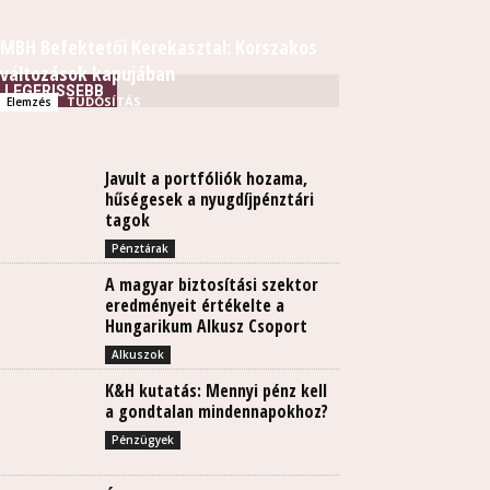
MBH Befektetői Kerekasztal: Korszakos
változások kapujában
LEGFRISSEBB
TUDÓSÍTÁS
Elemzés
Javult a portfóliók hozama,
hűségesek a nyugdíjpénztári
tagok
Pénztárak
A magyar biztosítási szektor
eredményeit értékelte a
Hungarikum Alkusz Csoport
Alkuszok
K&H kutatás: Mennyi pénz kell
a gondtalan mindennapokhoz?
Pénzügyek