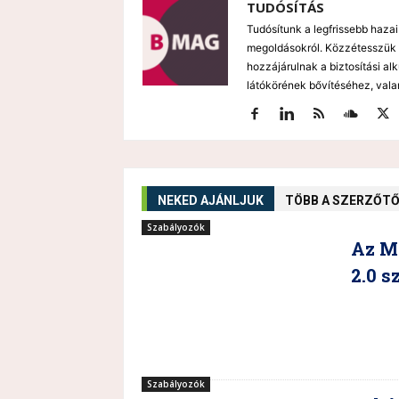
TUDÓSÍTÁS
Tudósítunk a legfrissebb hazai
megoldásokról. Közzétesszük 
hozzájárulnak a biztosítási al
látókörének bővítéséhez, vala
NEKED AJÁNLJUK
TÖBB A SZERZŐT
Szabályozók
Az MN
2.0 
Szabályozók