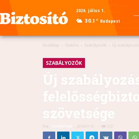
2026. július 1.
30.1
Budapest
C
Kezdőlap
Szakma
Szabályozók
Új szabályozást
SZABÁLYOZÓK
Új szabályozá
felelősségbizt
szövetsége
Írta:
TUDÓSÍTÁS
-
2016.07.13.
272