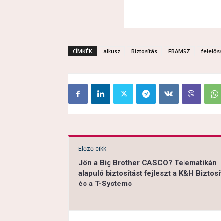
CÍMKÉK
alkusz
Biztosítás
FBAMSZ
felelős
Előző cikk
Jön a Big Brother CASCO? Telematikán
alapuló biztosítást fejleszt a K&H Biztosí
és a T-Systems