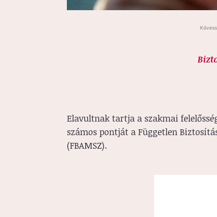
Kövess
Bizt
Elavultnak tartja a szakmai felelőssé
számos pontját a Független Biztosít
(FBAMSZ).