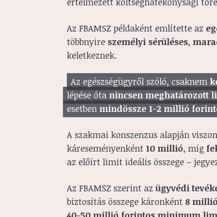
értelmezett költséghatékonysági tör
Az FBAMSZ példaként említette az
eg
többnyire
személyi sérüléses
,
mara
keletkeznek.
Az egészségügyről szóló, csaknem
k
lépése óta
nincsen meghatározott li
esetben
mindössze 1-2 millió forint
A szakmai konszenzus alapján viszon
káreseményenként
10 millió
, míg
fe
az előírt limit ideális összege – jegy
Az FBAMSZ szerint az
ügyvédi tevék
biztosítás összege káronként
8 millió
40-50 millió forintos minimum limi