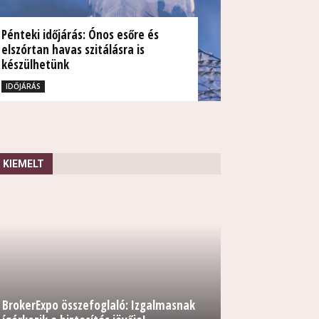
Pénteki időjárás: Ónos esőre és
elszórtan havas szitálásra is
készülhetünk
TUDÓSÍTÁS
IDŐJÁRÁS
KIEMELT
BrokerExpo összefoglaló: Izgalmasnak