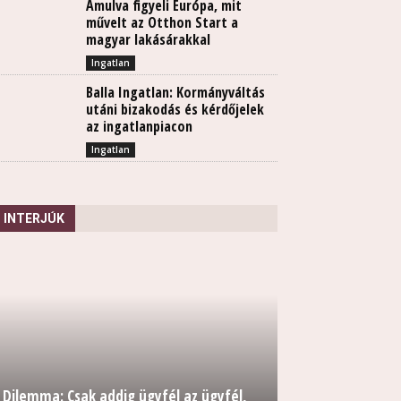
Ámulva figyeli Európa, mit
művelt az Otthon Start a
magyar lakásárakkal
Ingatlan
Balla Ingatlan: Kormányváltás
utáni bizakodás és kérdőjelek
az ingatlanpiacon
Ingatlan
INTERJÚK
Dilemma: Csak addig ügyfél az ügyfél,