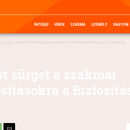
INTERJÚ
HÍREK
SZAKMA
SZEMÉLY
VAGYON
 sürget a szakmai felelősségbiztosításokra a Biztosítási alkuszok szövetsége
st sürget a szakmai
osításokra a Biztosítá