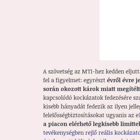
A szövetség az MTI-hez kedden eljut
fel a figyelmet: egyrészt
évről évre 
során okozott károk miatt megítélt
kapcsolódó kockázatok fedezésére szo
kisebb hányadát fedezik az ilyen jell
felelősségbiztosításokat ugyanis az e
a piacon elérhető legkisebb limitte
tevékenységben rejlő reális kockázat