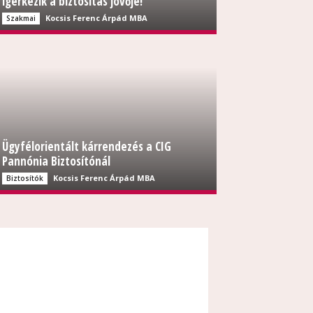
ígérkezik a biztosítás jövője!
Kocsis Ferenc Árpád MBA
Szakmai
Ügyfélorientált kárrendezés a CIG
Pannónia Biztosítónál
Kocsis Ferenc Árpád MBA
Biztosítók