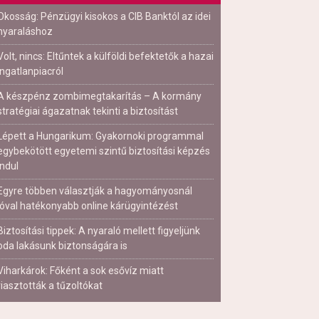
Okosság: Pénzügyi kisokos a CIB Banktól az idei
nyaraláshoz
Volt, nincs: Eltűntek a külföldi befektetők a hazai
ingatlanpiacról
A készpénz zombimegtakarítás – A kormány
stratégiai ágazatnak tekinti a biztosítást
Lépett a Hungarikum: Gyakornoki programmal
egybekötött egyetemi szintű biztosítási képzés
indul
Egyre többen választják a hagyományosnál
jóval hatékonyabb online kárügyintézést
Biztosítási tippek: A nyaraló mellett figyeljünk
oda lakásunk biztonságára is
Viharkárok: Főként a sok esővíz miatt
riasztották a tűzoltókat