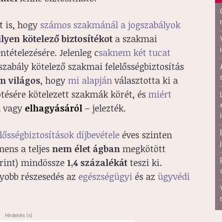
t is, hogy
számos szakmánál a jogszabályok
yen kötelező biztosítékot
a szakmai
ntételezésére. Jelenleg c
saknem két tucat
szabály kötelező szakmai felelősségbiztosítás
m világos
, hogy
mi alapján
választotta ki a
ötésére kötelezett szakmák körét, és
miért
l
vagy
elhagyásáról
– jelezték.
lősségbiztosítások díjbevétele
éves szinten
mens a teljes
nem élet ágban
megkötött
forint) mindössze
1,4 százalékát
teszi ki.
yobb részesedés az
egészségügyi
és az
ügyvédi
Hirdetés (x)