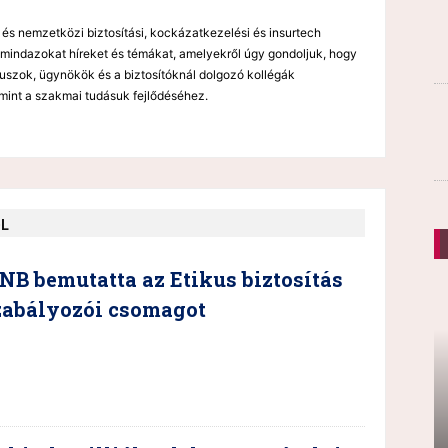
 és nemzetközi biztosítási, kockázatkezelési és insurtech
mindazokat híreket és témákat, amelyekről úgy gondoljuk, hogy
kuszok, ügynökök és a biztosítóknál dolgozó kollégák
mint a szakmai tudásuk fejlődéséhez.
ŐL
B bemutatta az Etikus biztosítás
szabályozói csomagot