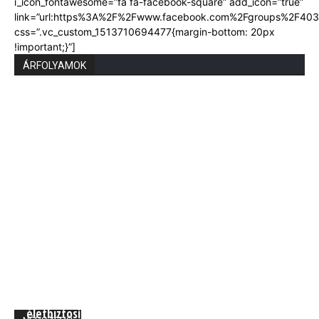
i_icon_fontawesome=”fa fa-facebook-square” add_icon=”true”
link=”url:https%3A%2F%2Fwww.facebook.com%2Fgroups%2F403
css=”.vc_custom_1513710694477{margin-bottom: 20px
!important;}”]
ÁRFOLYAMOK
Union Biztosító: 710 ezer magyarnak van kockázati
életbiztosítása