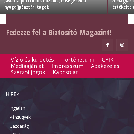
Javult a portfóliók hozama, hűségesek a
A magyar b
nyugdíjpénztári tagok
értékelte
Fedezze fel a Biztosító Magazint!
Vízió és küldetés
Történetünk
GYIK
Médiaajánlat
Impresszum
Adakezelés
Szerzői jogok
Kapcsolat
HÍREK
Ingatlan
Pénzügyek
Gazdaság