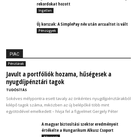
rekordokat hozott
Ingatlan
Új korszak: A SimplePay név után arcualtot is vált
Pénzügyek
PIAC
Pénztárak
Javult a portfóliók hozama, hűségesek a
nyugdíjpénztári tagok
TUDÓSÍTÁS
Sokéves mélypontra esett tavaly az önkéntes nyugdíjpénztárakból
kilépő tagok száma, miközben az új belépőké több mint
egyötödével emelkedett – hívja fel a figyelmet Gergely Péter
A magyar biztosítási szektor eredményeit
értékelte a Hungarikum Alkusz Csoport