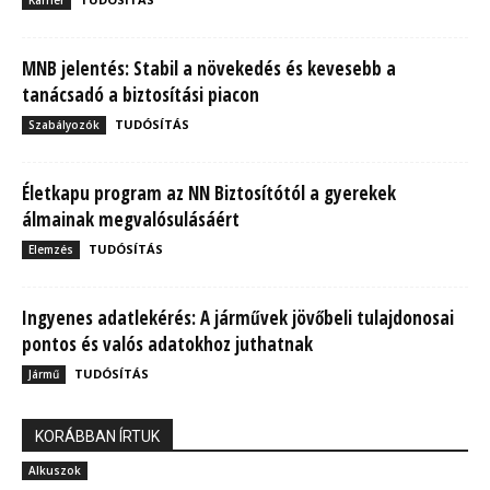
Karrier
MNB jelentés: Stabil a növekedés és kevesebb a
tanácsadó a biztosítási piacon
TUDÓSÍTÁS
Szabályozók
Életkapu program az NN Biztosítótól a gyerekek
álmainak megvalósulásáért
TUDÓSÍTÁS
Elemzés
Ingyenes adatlekérés: A járművek jövőbeli tulajdonosai
pontos és valós adatokhoz juthatnak
TUDÓSÍTÁS
Jármű
KORÁBBAN ÍRTUK
Alkuszok