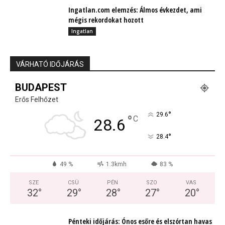
Ingatlan.com elemzés: Álmos évkezdet, ami
mégis rekordokat hozott
Ingatlan
VÁRHATÓ IDŐJÁRÁS
BUDAPEST
Erős Felhőzet
°
29.6
°
C
28.6
°
28.4
49 %
1.3kmh
83 %
SZE
CSÜ
PÉN
SZO
VAS
32
°
29
°
28
°
27
°
20
°
Pénteki időjárás: Ónos esőre és elszórtan havas