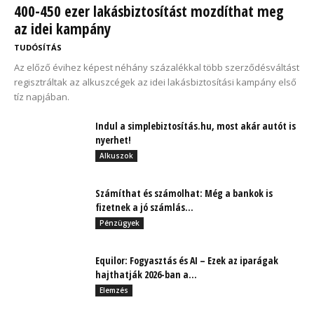
400-450 ezer lakásbiztosítást mozdíthat meg
az idei kampány
TUDÓSÍTÁS
Az előző évihez képest néhány százalékkal több szerződésváltást
regisztráltak az alkuszcégek az idei lakásbiztosítási kampány első
tíz napjában.
Indul a simplebiztosítás.hu, most akár autót is
nyerhet!
Alkuszok
Számíthat és számolhat: Még a bankok is
fizetnek a jó számlás...
Pénzügyek
Equilor: Fogyasztás és AI – Ezek az iparágak
hajthatják 2026-ban a...
Elemzés