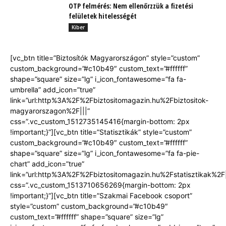
OTP felmérés: Nem ellenőrzzük a fizetési
felületek hitelességét
Kiber
[vc_btn title=”Biztosítók Magyarországon” style=”custom”
custom_background=”#c10b49″ custom_text=”#ffffff”
shape=”square” size=”lg” i_icon_fontawesome=”fa fa-
umbrella” add_icon=”true”
link=”url:http%3A%2F%2Fbiztositomagazin.hu%2Fbiztositok-
magyarorszagon%2F|||”
css=”.vc_custom_1512735145416{margin-bottom: 2px
!important;}”][vc_btn title=”Statisztikák” style=”custom”
custom_background=”#c10b49″ custom_text=”#ffffff”
shape=”square” size=”lg” i_icon_fontawesome=”fa fa-pie-
chart” add_icon=”true”
link=”url:http%3A%2F%2Fbiztositomagazin.hu%2Fstatisztikak%2F|
css=”.vc_custom_1513710656269{margin-bottom: 2px
!important;}”][vc_btn title=”Szakmai Facebook csoport”
style=”custom” custom_background=”#c10b49″
custom_text=”#ffffff” shape=”square” size=”lg”