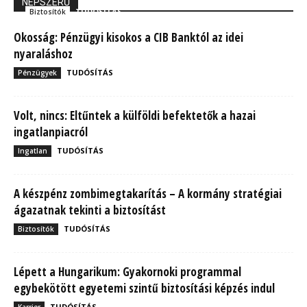
NÉPSZERŰ
TUDÓSÍTÁS
Biztosítók
Okosság: Pénzügyi kisokos a CIB Banktól az idei
nyaraláshoz
TUDÓSÍTÁS
Pénzügyek
Volt, nincs: Eltűntek a külföldi befektetők a hazai
ingatlanpiacról
TUDÓSÍTÁS
Ingatlan
A készpénz zombimegtakarítás – A kormány stratégiai
ágazatnak tekinti a biztosítást
TUDÓSÍTÁS
Biztosítók
Lépett a Hungarikum: Gyakornoki programmal
egybekötött egyetemi szintű biztosítási képzés indul
TUDÓSÍTÁS