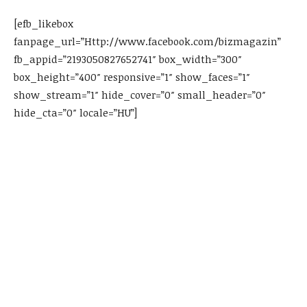
[efb_likebox
fanpage_url=”Http://www.facebook.com/bizmagazin”
fb_appid=”2193050827652741″ box_width=”300″
box_height=”400″ responsive=”1″ show_faces=”1″
show_stream=”1″ hide_cover=”0″ small_header=”0″
hide_cta=”0″ locale=”HU”]