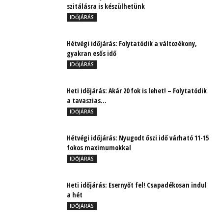
szitálásra is készülhetünk
IDŐJÁRÁS
Hétvégi időjárás: Folytatódik a változékony,
gyakran esős idő
IDŐJÁRÁS
Heti időjárás: Akár 20 fok is lehet! – Folytatódik
a tavaszias...
IDŐJÁRÁS
Hétvégi időjárás: Nyugodt őszi idő várható 11-15
fokos maximumokkal
IDŐJÁRÁS
Heti időjárás: Esernyőt fel! Csapadékosan indul
a hét
IDŐJÁRÁS