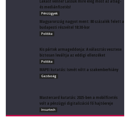
Lakást venne? Lássuk mire elég most az átlag-
és mediánfizetés!
Pénzügyek
Magyarország nagyot ment: 80 százalék felett a
budapesti részvétel 18:30-kor
Politika
Kis pártok armageddonja: A választás vesztese
biztosan leváltja az eddigi ellenzéket
Politika
MAPEI kutatás: Ismét nőtt a szakemberhiány
Gazdaság
Mastercard kutatás: 2025-ben a mobilfizetés
volt a pénzügyi digitalizáció fő hajtóereje
Insurtech