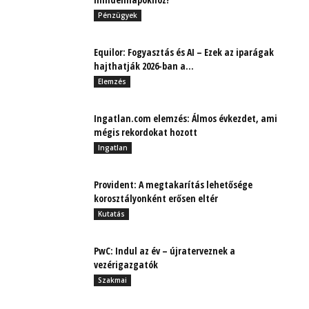
Pénzügyek
Equilor: Fogyasztás és AI – Ezek az iparágak
hajthatják 2026-ban a...
Elemzés
Ingatlan.com elemzés: Álmos évkezdet, ami
mégis rekordokat hozott
Ingatlan
Provident: A megtakarítás lehetősége
korosztályonként erősen eltér
Kutatás
PwC: Indul az év – újraterveznek a
vezérigazgatók
Szakmai