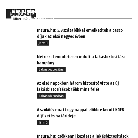
Allianz lakásbiztosítások: Tartalom vagy ár – Ön
OTP felmérés: Nem ellenőrzzük a fizetési felületek
szerint melyik a nyerő?
hitelességét
KOCKÁZAT
TUDÓSÍTÁS
Biztosítók
TUDÓSÍTÁS
Kiber
Insura.hu: 5,9 százalékkal emelkedtek a casco
díjak az első negyedévben
Jármű
Netrisk: Lendületesen indult a lakásbiztosítási
kampány
Lakásbiztosítás
Az első napokban három biztosító vitte az új
lakásbiztosítások több mint felét
Lakásbiztosítás
A szökőév miatt egy nappal előbbre került KGFB-
díjfizetés határideje
Jármű
Insura.hu: csökkenni kezdett a lakásbiztosítások