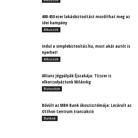
Alkuszok
400-450 ezer lakásbiztosítást mozdíthat meg az
idei kampány
Alkuszok
Indul a simplebiztosítás.hu, most akár autót is
nyerhet!
Alkuszok
Allianz Jégpályák Éjszakája: Tízszer is
elkorcsolyáztunk Milánóig
Biztosítók
Bővült az MBH Bank ökoszisztémája: Lezárult az
Otthon Centrum tranzakció
Bankok