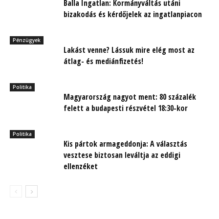
Balla Ingatlan: Kormányváltás utáni
bizakodás és kérdőjelek az ingatlanpiacon
Pénzügyek
Lakást venne? Lássuk mire elég most az
átlag- és mediánfizetés!
Politika
Magyarország nagyot ment: 80 százalék
felett a budapesti részvétel 18:30-kor
Politika
Kis pártok armageddonja: A választás
vesztese biztosan leváltja az eddigi
ellenzéket