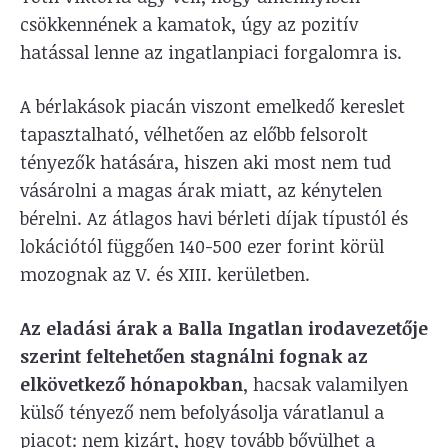
csökkennének a kamatok, úgy az pozitív
hatással lenne az ingatlanpiaci forgalomra is.
A bérlakások piacán viszont emelkedő kereslet
tapasztalható, vélhetően az előbb felsorolt
tényezők hatására, hiszen aki most nem tud
vásárolni a magas árak miatt, az kénytelen
bérelni. Az átlagos havi bérleti díjak típustól és
lokációtól függően 140-500 ezer forint körül
mozognak az V. és XIII. kerületben.
Az eladási árak a Balla Ingatlan irodavezetője
szerint feltehetően stagnálni fognak az
elkövetkező hónapokban
, hacsak valamilyen
külső tényező nem befolyásolja váratlanul a
piacot: nem kizárt, hogy tovább bővülhet a