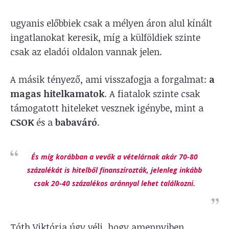
ugyanis előbbiek csak a mélyen áron alul kínált
ingatlanokat keresik, míg a külföldiek szinte
csak az eladói oldalon vannak jelen.
A másik tényező, ami visszafogja a forgalmat:
a
magas hitelkamatok
. A fiatalok szinte csak
támogatott hiteleket vesznek igénybe, mint a
CSOK
és a
babaváró
.
És míg korábban a vevők a vételárnak akár 70-80
százalékát is hitelből finanszírozták, jelenleg inkább
csak 20-40 százalékos aránnyal lehet találkozni.
Tóth Viktória úgy véli, hogy amennyiben