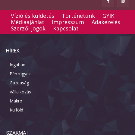
Vízió és küldetés
Történetünk
GYIK
Médiaajánlat
Impresszum
Adakezelés
Szerzői jogok
Kapcsolat
HÍREK
Ingatlan
Pénzügyek
Gazdaság
Vállalkozás
Makro
Külföld
SZAKMAI