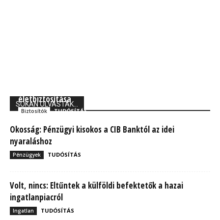
Union Biztosító: 710 ezer magyarnak van kockázati
életbiztosítása
SOKAN OLVASTÁK...
TUDÓSÍTÁS
Biztosítók
Okosság: Pénzügyi kisokos a CIB Banktól az idei
nyaraláshoz
TUDÓSÍTÁS
Pénzügyek
Volt, nincs: Eltűntek a külföldi befektetők a hazai
ingatlanpiacról
TUDÓSÍTÁS
Ingatlan