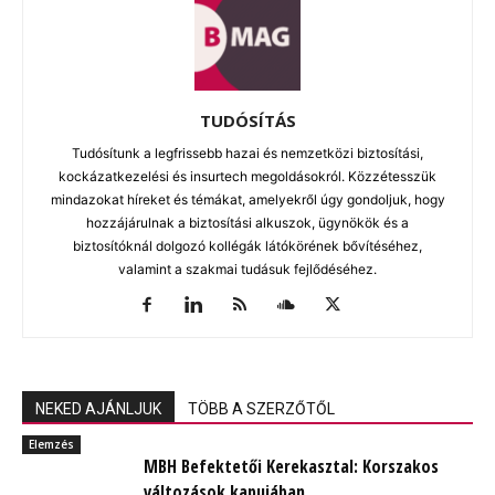
TUDÓSÍTÁS
Tudósítunk a legfrissebb hazai és nemzetközi biztosítási,
kockázatkezelési és insurtech megoldásokról. Közzétesszük
mindazokat híreket és témákat, amelyekről úgy gondoljuk, hogy
hozzájárulnak a biztosítási alkuszok, ügynökök és a
biztosítóknál dolgozó kollégák látókörének bővítéséhez,
valamint a szakmai tudásuk fejlődéséhez.
NEKED AJÁNLJUK
TÖBB A SZERZŐTŐL
Elemzés
MBH Befektetői Kerekasztal: Korszakos
változások kapujában