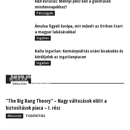
K&H kutatás: Mennyi pénz kell a gondtalan
mindennapokhoz?
Pénzügyek
Ámulva figyeli Európa, mit művelt az Otthon Start
a magyar lakásárakkal
Ingatlan
Balla Ingatlan: Kormányváltás utáni bizakodás és
kérdőjelek az ingatlanpiacon
Ingatlan
A sikeredző: Kemény Dénes az üzleti világban is
három olimpiai aranyat nyerne
INTERJÚK
TUDÓSÍTÁS
Választás
“The Big Bang Theory” – Nagy változások előtt a
biztosítások piaca – I. rész
TUDÓSÍTÁS
Alkuszok