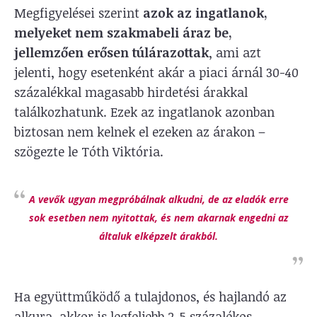
Megfigyelései szerint
azok az ingatlanok,
melyeket nem szakmabeli áraz be,
jellemzően erősen túlárazottak
, ami azt
jelenti, hogy esetenként akár a piaci árnál 30-40
százalékkal magasabb hirdetési árakkal
találkozhatunk. Ezek az ingatlanok azonban
biztosan nem kelnek el ezeken az árakon –
szögezte le Tóth Viktória.
A vevők ugyan megpróbálnak alkudni, de az eladók erre
sok esetben nem nyitottak, és nem akarnak engedni az
általuk elképzelt árakból.
Ha együttműködő a tulajdonos, és hajlandó az
alkura, akkor is legfeljebb 2-5 százalékos