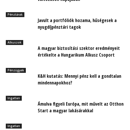
Pénztárak
Javult a portfóliók hozama, hűségesek a
nyugdíjpénztári tagok
Alkuszok
A magyar biztosítási szektor eredményeit
értékelte a Hungarikum Alkusz Csoport
Pénzügyek
K&H kutatás: Mennyi pénz kell a gondtalan
mindennapokhoz?
Ingatlan
Ámulva figyeli Európa, mit művelt az Otthon
Start a magyar lakásárakkal
Ingatlan