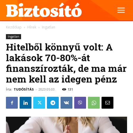
Kezdőlap
Hírek
Ingatlan
Ingatlan
Hitelből könnyű volt: A
lakások 70-80%-át
finanszírozták, de ma már
nem kell az idegen pénz
Írta:
TUDÓSÍTÁS
-
2023.05.03.
131