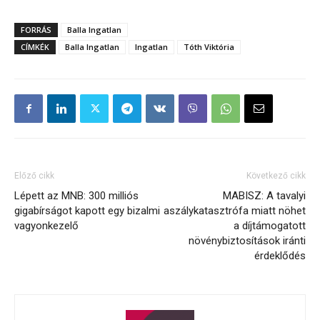
FORRÁS
Balla Ingatlan
CÍMKÉK
Balla Ingatlan
Ingatlan
Tóth Viktória
Előző cikk
Következő cikk
Lépett az MNB: 300 milliós
MABISZ: A tavalyi
gigabírságot kapott egy bizalmi
aszálykatasztrófa miatt nöhet
vagyonkezelő
a díjtámogatott
növénybiztosítások iránti
érdeklődés