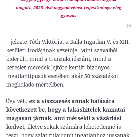
mögött, 2023 első negyedévének teljesítménye elég
gyászos
– jelezte Tóth Viktória, a Balla Ingatlan V. és XIII.
kerületi irodájának vezetője. Mint szavaiból
kiderült, mind a tranzakciószám, mind a
kereslet meredek lejtőre került: bizonyos
ingatlantípusok esetében akár 50 százalékot
meghaladó mértékben.
Úgy véli,
ez a visszaesés annak hatására
következett be, hogy a lakáshitelek kamatai
magasan járnak, ami mérsékli a vásárlási
kedvet
, illetve sokak számára lehetetlenné is
teszi, hogy saját tulajdonú ingatlanhoz jussanak.