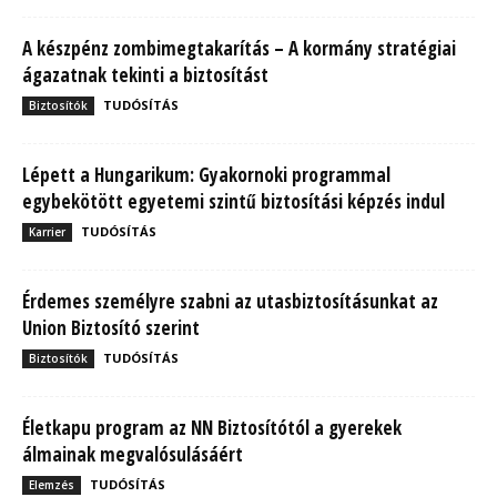
A készpénz zombimegtakarítás – A kormány stratégiai
ágazatnak tekinti a biztosítást
TUDÓSÍTÁS
Biztosítók
Lépett a Hungarikum: Gyakornoki programmal
egybekötött egyetemi szintű biztosítási képzés indul
TUDÓSÍTÁS
Karrier
Érdemes személyre szabni az utasbiztosításunkat az
Union Biztosító szerint
TUDÓSÍTÁS
Biztosítók
Életkapu program az NN Biztosítótól a gyerekek
álmainak megvalósulásáért
TUDÓSÍTÁS
Elemzés