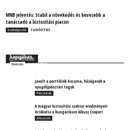
MNB jelentés: Stabil a növekedés és kevesebb a
tanácsadó a biztosítási piacon
TUDÓSÍTÁS
Szabályozók
MBH Befektetői Kerekasztal: Korszakos változások
kapujában
LEGFRISSEBB
TUDÓSÍTÁS
Elemzés
Javult a portfóliók hozama, hűségesek a
nyugdíjpénztári tagok
Pénztárak
A magyar biztosítási szektor eredményeit
értékelte a Hungarikum Alkusz Csoport
Alkuszok