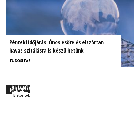
Pénteki időjárás: Ónos esőre és elszórtan
havas szitálásra is készülhetünk
TUDÓSÍTÁS
BrokerExpo összefoglaló: Izgalmasnak ígérkezik a
Ügyfélorientált kárrendezés a CIG Pannónia
biztosítás jövője!
Biztosítónál
KIEMELT
Kocsis Ferenc Árpád MBA
Szakmai
Kocsis Ferenc Árpád MBA
Biztosítók