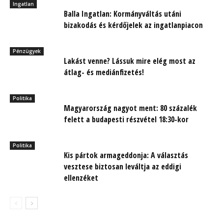
Ingatlan
Balla Ingatlan: Kormányváltás utáni
bizakodás és kérdőjelek az ingatlanpiacon
Pénzügyek
Lakást venne? Lássuk mire elég most az
átlag- és mediánfizetés!
Politika
Magyarország nagyot ment: 80 százalék
felett a budapesti részvétel 18:30-kor
Politika
Kis pártok armageddonja: A választás
vesztese biztosan leváltja az eddigi
ellenzéket