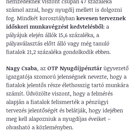
nemzedéknek viszont csupán 47 százaléka
számol azzal, hogy nyugdíj mellett is dolgozni
fog. Mindkét korosztályban
kevesen terveznek
időskori munkavégzést kedvtelésből:
a
pályájuk elején állók 15,6 százaléka, a
pályaválasztás előtt álló vagy még tanuló
fiatalok 21,2 százaléka gondolkodik ebben.
Nagy Csaba
, az
OTP Nyugdíjpénztár
ügyvezető
igazgatója szomorú jelenségnek nevezte, hogy a
fiatalok jelentős része élethosszig tartó munkára
számít. Üdvözölte viszont, hogy a felmérés
alapján a fiatalok felismerték a pénzügyi
tervezés jelentőségét és belátják, hogy idejében
meg kell alapozniuk a nyugdíjas éveiket –
olvasható a közleményben.