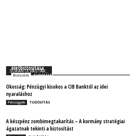
Union Biztosító: 710 ezer magyarnak van kockázati
életbiztosítása
SOKAN OLVASTÁK...
TUDÓSÍTÁS
Biztosítók
Okosság: Pénzügyi kisokos a CIB Banktól az idei
nyaraláshoz
TUDÓSÍTÁS
Pénzügyek
A készpénz zombimegtakarítás – A kormány stratégiai
ágazatnak tekinti a biztosítást