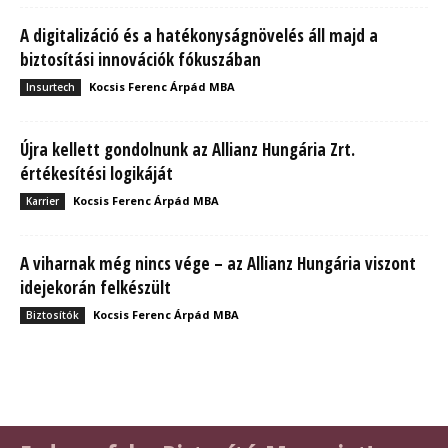
A digitalizáció és a hatékonyságnövelés áll majd a
biztosítási innovációk fókuszában
Kocsis Ferenc Árpád MBA
Insurtech
Újra kellett gondolnunk az Allianz Hungária Zrt.
értékesítési logikáját
Kocsis Ferenc Árpád MBA
Karrier
A viharnak még nincs vége – az Allianz Hungária viszont
idejekorán felkészült
Kocsis Ferenc Árpád MBA
Biztosítók