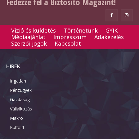
Fedezze fel a Biztosító Magazint!
Vízió és küldetés
Történetünk
GYIK
Médiaajánlat
Impresszum
Adakezelés
Szerzői jogok
Kapcsolat
HÍREK
Ingatlan
Pénzügyek
Gazdaság
Vállalkozás
Makro
Külföld