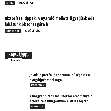
TUDÓSÍTÁS
Jármű
Biztosítási tippek: A nyaraló mellett figyeljünk oda
lakásunk biztonságára is
TUDÓSÍTÁS
Biztosítók
MBH Befektetői Kerekasztal: Korszakos változások
kapujában
LEGFRISSEBB
TUDÓSÍTÁS
Elemzés
Javult a portfóliók hozama, hűségesek a
nyugdíjpénztári tagok
Pénztárak
A magyar biztosítási szektor eredményeit
értékelte a Hungarikum Alkusz Csoport
Alkuszok