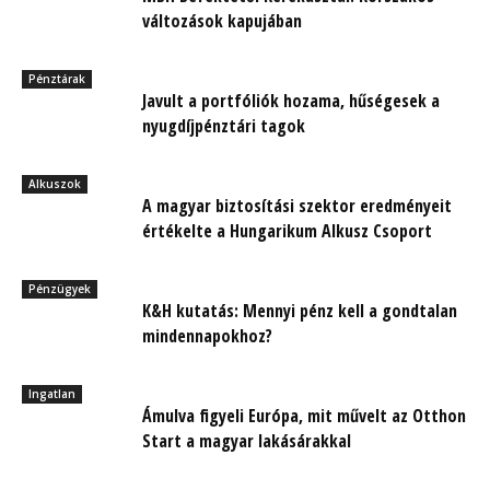
változások kapujában
Pénztárak
Javult a portfóliók hozama, hűségesek a
nyugdíjpénztári tagok
Alkuszok
A magyar biztosítási szektor eredményeit
értékelte a Hungarikum Alkusz Csoport
Pénzügyek
K&H kutatás: Mennyi pénz kell a gondtalan
mindennapokhoz?
Ingatlan
Ámulva figyeli Európa, mit művelt az Otthon
Start a magyar lakásárakkal