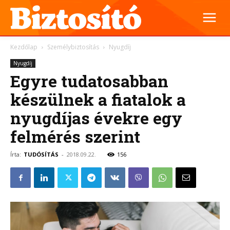
Kezdőlap
Személybiztosítás
Nyugdíj
Nyugdíj
Egyre tudatosabban
készülnek a fiatalok a
nyugdíjas évekre egy
felmérés szerint
Írta:
TUDÓSÍTÁS
-
2018.09.22.
156