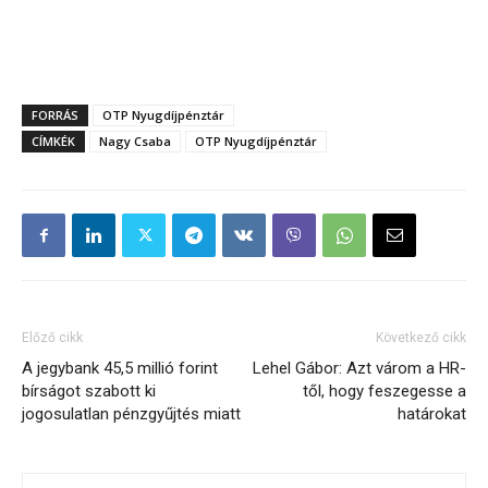
FORRÁS
OTP Nyugdíjpénztár
CÍMKÉK
Nagy Csaba
OTP Nyugdíjpénztár
Előző cikk
Következő cikk
A jegybank 45,5 millió forint
Lehel Gábor: Azt várom a HR-
bírságot szabott ki
től, hogy feszegesse a
jogosulatlan pénzgyűjtés miatt
határokat