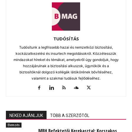
TUDÓSÍTÁS
Tudósítunk a legfrissebb hazai és nemzetközi biztosítási,
kockázatkezelési és insurtech megoldásokról. Közzétesszük
mindazokat híreket és témákat, amelyekről úgy gondoljuk, hogy
hozzájárulnak a biztosítási alkuszok, ügynökök és a
biztosítóknál dolgozó kollégák látókörének bővítéséhez,
valamint a szakmai tudásuk fejlődéséhez.
NEKED AJÁNLJUK
TÖBB A SZERZŐTŐL
Elemzés
MBH Befektetői Kerekasztal: Korszakos