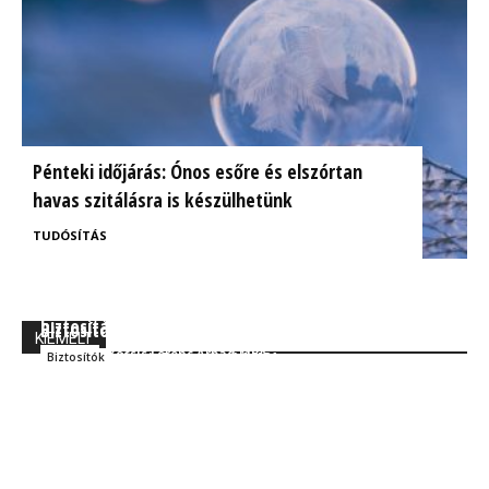
Pénteki időjárás: Ónos esőre és elszórtan
havas szitálásra is készülhetünk
TUDÓSÍTÁS
BrokerExpo összefoglaló: Izgalmasnak ígérkezik a
Ügyfélorientált kárrendezés a CIG Pannónia
biztosítás jövője!
Biztosítónál
KIEMELT
Kocsis Ferenc Árpád MBA
Szakmai
Kocsis Ferenc Árpád MBA
Biztosítók