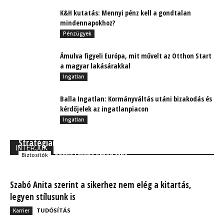
K&H kutatás: Mennyi pénz kell a gondtalan
mindennapokhoz?
Pénzügyek
Ámulva figyeli Európa, mit művelt az Otthon Start
a magyar lakásárakkal
Ingatlan
Balla Ingatlan: Kormányváltás utáni bizakodás és
kérdőjelek az ingatlanpiacon
Ingatlan
Stratégiai céggé válik az Aegon Magyarországon
INTERJÚK
Kocsis Ferenc Árpád MBA
Biztosítók
Szabó Anita szerint a sikerhez nem elég a kitartás,
legyen stílusunk is
TUDÓSÍTÁS
Karrier