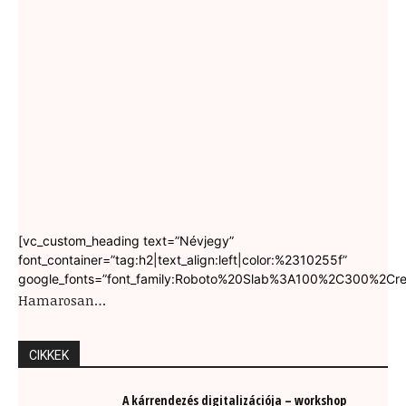
[vc_custom_heading text=”Névjegy”
font_container=”tag:h2|text_align:left|color:%2310255f”
google_fonts=”font_family:Roboto%20Slab%3A100%2C300%2Cre
Hamarosan…
CIKKEK
A kárrendezés digitalizációja – workshop