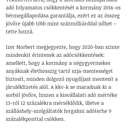
adó folyamatos csökkentését a kormány 2016-os
bérmegállapodása garantálja, ezért ez az összeg
jövőre újabb több mint százmilliárddal nőhet –
tette hozzá.
Izer Norbert megjegyezte, hogy 2020-ban szinte
mindenkit érintenek az adócsökkentések:
amellett, hogy a kormány a négygyermekes
anyáknak élethosszig tartó szja-mentességet
biztosít, minden dolgozó nyugdíjast mentesít a
járulékfizetés alól. A kkv-k se maradnak ki a
sorból jövőre, hiszen a kisvállalati adó mértéke
13-ról 12 százalékra mérséklődik, illetve a
szálláshely-szolgáltatók forgalmi adóterhe 9
százalékponttal csökken.