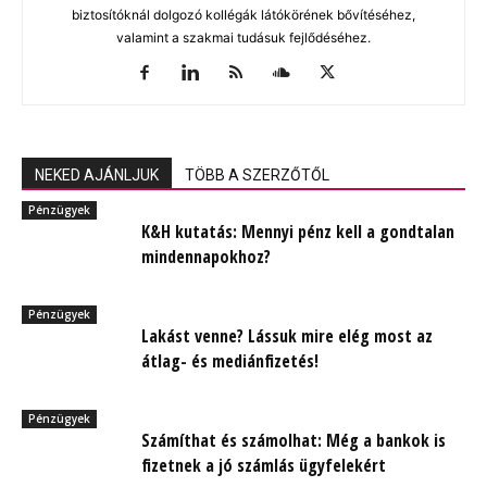
biztosítóknál dolgozó kollégák látókörének bővítéséhez,
valamint a szakmai tudásuk fejlődéséhez.
NEKED AJÁNLJUK
TÖBB A SZERZŐTŐL
Pénzügyek
K&H kutatás: Mennyi pénz kell a gondtalan
mindennapokhoz?
Pénzügyek
Lakást venne? Lássuk mire elég most az
átlag- és mediánfizetés!
Pénzügyek
Számíthat és számolhat: Még a bankok is
fizetnek a jó számlás ügyfelekért