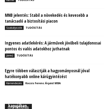
MNB jelentés: Stabil a növekedés és kevesebb a
tanácsadó a biztosítási piacon
TUDÓSÍTÁS
Szabályozók
Ingyenes adatlekérés: A járművek jövőbeli tulajdonosai
pontos és valós adatokhoz juthatnak
TUDÓSÍTÁS
Jármű
Egyre többen választják a hagyományosnál jóval
hatékonyabb online kárügyintézést
Kocsis Ferenc Árpád MBA
Kárrendezés
MBH Befektetői Kerekasztal: Korszakos változások
kapujában
LEGFRISSEBB