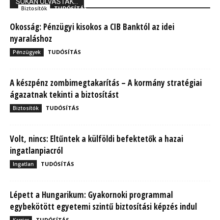
SOKAN OLVASTÁK...
TUDÓSÍTÁS
Biztosítók
Okosság: Pénzügyi kisokos a CIB Banktól az idei
nyaraláshoz
TUDÓSÍTÁS
Pénzügyek
A készpénz zombimegtakarítás – A kormány stratégiai
ágazatnak tekinti a biztosítást
TUDÓSÍTÁS
Biztosítók
Volt, nincs: Eltűntek a külföldi befektetők a hazai
ingatlanpiacról
TUDÓSÍTÁS
Ingatlan
Lépett a Hungarikum: Gyakornoki programmal
egybekötött egyetemi szintű biztosítási képzés indul
TUDÓSÍTÁS
Karrier