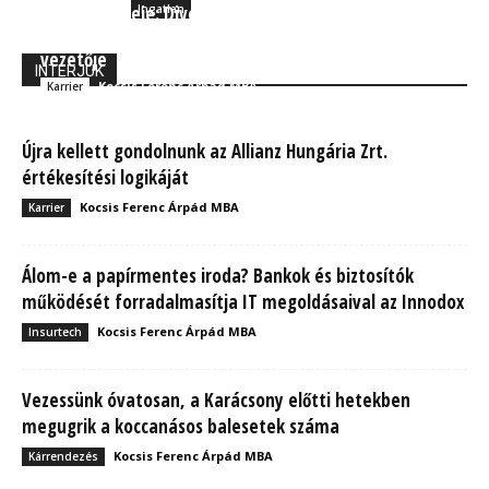
Az álmok ereje: Divéki Zoltán az álmai és a
Ingatlan
képzelőereje nélkül sosem lett volna az OVB sikeres
vezetője
INTERJÚK
Kocsis Ferenc Árpád MBA
Karrier
Újra kellett gondolnunk az Allianz Hungária Zrt.
értékesítési logikáját
Kocsis Ferenc Árpád MBA
Karrier
Álom-e a papírmentes iroda? Bankok és biztosítók
működését forradalmasítja IT megoldásaival az Innodox
Kocsis Ferenc Árpád MBA
Insurtech
Vezessünk óvatosan, a Karácsony előtti hetekben
megugrik a koccanásos balesetek száma
Kocsis Ferenc Árpád MBA
Kárrendezés