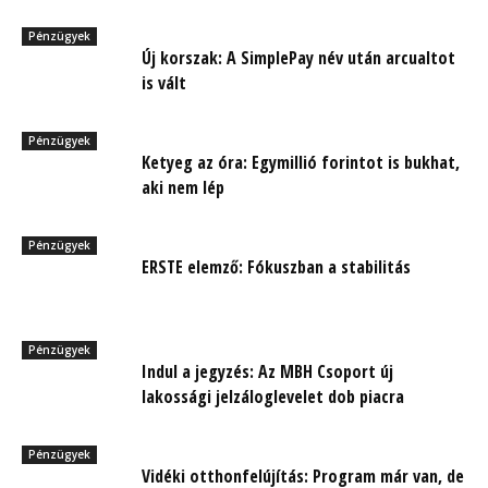
Pénzügyek
Új korszak: A SimplePay név után arcualtot
is vált
Pénzügyek
Ketyeg az óra: Egymillió forintot is bukhat,
aki nem lép
Pénzügyek
ERSTE elemző: Fókuszban a stabilitás
Pénzügyek
Indul a jegyzés: Az MBH Csoport új
lakossági jelzáloglevelet dob piacra
Pénzügyek
Vidéki otthonfelújítás: Program már van, de