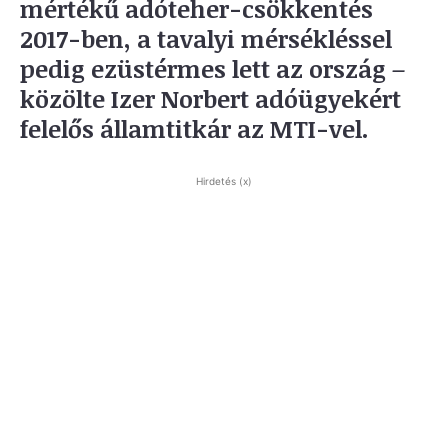
mértékű adóteher-csökkentés
2017-ben, a tavalyi mérsékléssel
pedig ezüstérmes lett az ország –
közölte Izer Norbert adóügyekért
felelős államtitkár az MTI-vel.
Hirdetés (x)