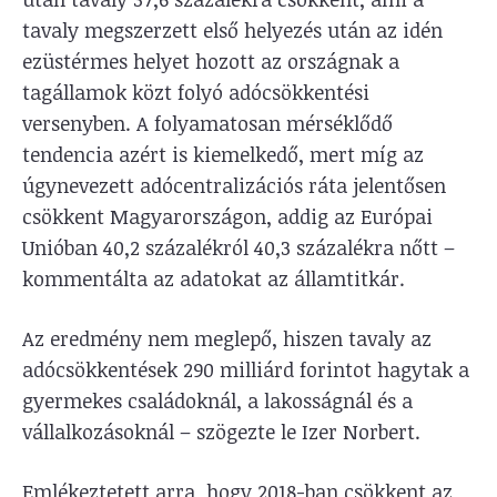
tavaly megszerzett első helyezés után az idén
ezüstérmes helyet hozott az országnak a
tagállamok közt folyó adócsökkentési
versenyben. A folyamatosan mérséklődő
tendencia azért is kiemelkedő, mert míg az
úgynevezett adócentralizációs ráta jelentősen
csökkent Magyarországon, addig az Európai
Unióban 40,2 százalékról 40,3 százalékra nőtt –
kommentálta az adatokat az államtitkár.
Az eredmény nem meglepő, hiszen tavaly az
adócsökkentések 290 milliárd forintot hagytak a
gyermekes családoknál, a lakosságnál és a
vállalkozásoknál – szögezte le Izer Norbert.
Emlékeztetett arra, hogy 2018-ban csökkent az