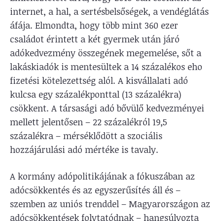
internet, a hal, a sertésbelsőségek, a vendéglátás
áfája. Elmondta, hogy több mint 360 ezer
családot érintett a két gyermek után járó
adókedvezmény összegének megemelése, sőt a
lakáskiadók is mentesültek a 14 százalékos eho
fizetési kötelezettség alól. A kisvállalati adó
kulcsa egy százalékponttal (13 százalékra)
csökkent. A társasági adó bővülő kedvezményei
mellett jelentősen – 22 százalékról 19,5
százalékra – mérséklődött a szociális
hozzájárulási adó mértéke is tavaly.
A kormány adópolitikájának a fókuszában az
adócsökkentés és az egyszerűsítés áll és –
szemben az uniós trenddel – Magyarországon az
adócsökkentések folytatódnak – hangsúlyozta