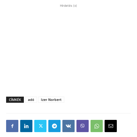
Hirdetés (x)
CÍMKÉK
adó
Izer Norbert