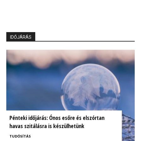
IDŐJÁRÁS
Pénteki időjárás: Ónos esőre és elszórtan
havas szitálásra is készülhetünk
TUDÓSÍTÁS