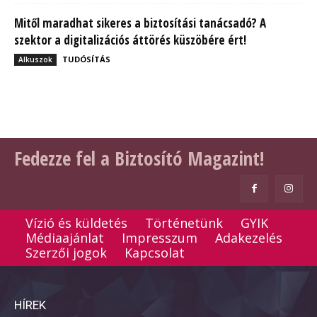
Mitől maradhat sikeres a biztosítási tanácsadó? A
szektor a digitalizációs áttörés küszöbére ért!
TUDÓSÍTÁS
Alkuszok
Fedezze fel a Biztosító Magazint!
Vízió és küldetés
Történetünk
GYIK
Médiaajánlat
Impresszum
Adakezelés
Szerzői jogok
Kapcsolat
HÍREK