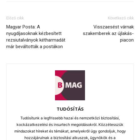
Előző cikk
Következő cikk
Magyar Posta: A
Visszaesést várnak
nyugdíjasoknak kézbesített
szakemberek az újlakás-
rezsiutalványok kétharmadát
piacon
már beváltották a postákon
TUDÓSÍTÁS
Tudósítunk a legfrissebb hazai és nemzetközi biztosítási,
kockázatkezelési és insurtech megoldásokról. Közzétesszük
mindazokat híreket és témákat, amelyekről úgy gondoljuk, hogy
hozzájárulnak a biztosítási alkuszok, ügynökök és a