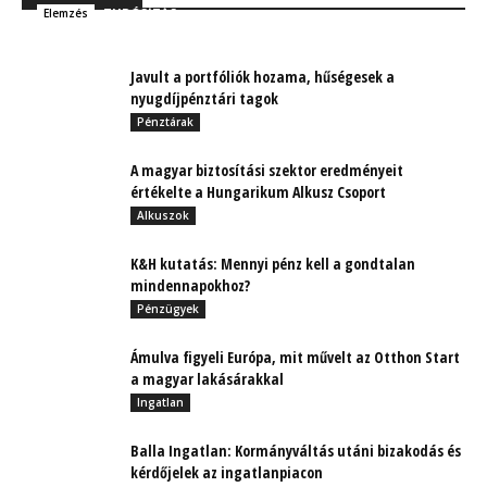
TUDÓSÍTÁS
Elemzés
Javult a portfóliók hozama, hűségesek a
nyugdíjpénztári tagok
Pénztárak
A magyar biztosítási szektor eredményeit
értékelte a Hungarikum Alkusz Csoport
Alkuszok
K&H kutatás: Mennyi pénz kell a gondtalan
mindennapokhoz?
Pénzügyek
Ámulva figyeli Európa, mit művelt az Otthon Start
a magyar lakásárakkal
Ingatlan
Balla Ingatlan: Kormányváltás utáni bizakodás és
kérdőjelek az ingatlanpiacon