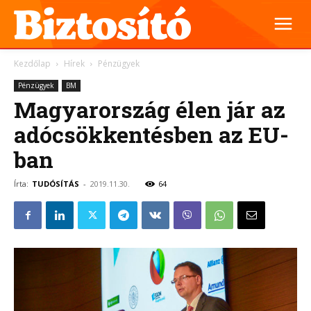
Kezdőlap
Hírek
Pénzügyek
Pénzügyek
BM
Magyarország élen jár az
adócsökkentésben az EU-
ban
Írta:
TUDÓSÍTÁS
-
2019.11.30.
64