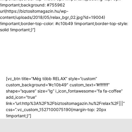
!important;background: #755962
url(https://biztositomagazin.hu/wp-
content/uploads/2018/05/relax_bgr_02.jpg?id=19004)
!important;border-top-color: #c10b49 !important;border-top-style:
solid !important;}”]
RELAX
[vc_btn title=”Még több RELAX” style=”custom”
custom_background=”#c10b49″ custom_text=”#ffffff”
shape=”square” size=”lg” i_icon_fontawesome=”fa fa-coffee”
add_icon=”true”
link=”url:http%3A%2F%2Fbiztositomagazin.hu%2Frelax%2F|||”
css=”.vc_custom_1527100075190{margin-top: 20px
!important;}”]