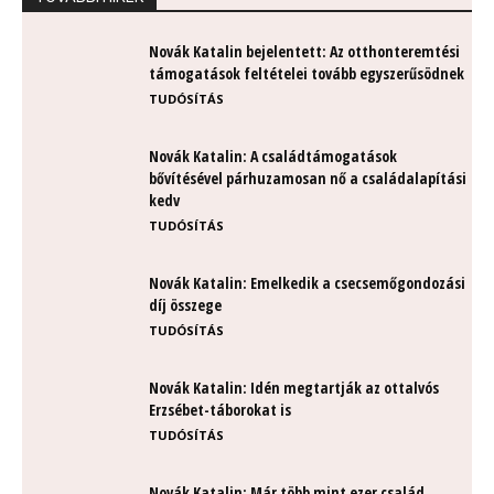
Novák Katalin bejelentett: Az otthonteremtési
támogatások feltételei tovább egyszerűsödnek
TUDÓSÍTÁS
Novák Katalin: A családtámogatások
bővítésével párhuzamosan nő a családalapítási
kedv
TUDÓSÍTÁS
Novák Katalin: Emelkedik a csecsemőgondozási
díj összege
TUDÓSÍTÁS
Novák Katalin: Idén megtartják az ottalvós
Erzsébet-táborokat is
TUDÓSÍTÁS
Novák Katalin: Már több mint ezer család