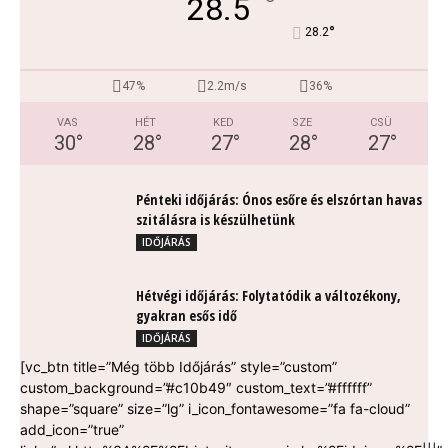
°
28.5
°
28.2
47%
2.2m/s
36%
VAS
HÉT
KED
SZE
CSÜ
30
°
28
°
27
°
28
°
27
°
Pénteki időjárás: Ónos esőre és elszórtan havas
szitálásra is készülhetünk
IDŐJÁRÁS
Hétvégi időjárás: Folytatódik a változékony,
gyakran esős idő
IDŐJÁRÁS
[vc_btn title=”Még több Időjárás” style=”custom”
custom_background=”#c10b49″ custom_text=”#ffffff”
shape=”square” size=”lg” i_icon_fontawesome=”fa fa-cloud”
add_icon=”true”