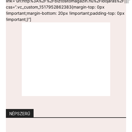
link=”url:http%3A%2F%2Fbiztositomagazin.hu%2Fidojaras%2F|||”
css=”.vc_custom_1517952862383{margin-top: 0px
!important;margin-bottom: 20px !important;padding-top: 0px
!important;}”]
NÉPSZERŰ