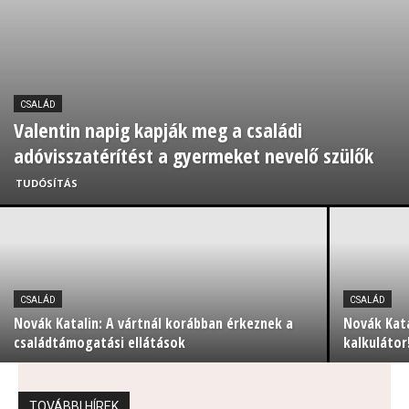
CSALÁD
Valentin napig kapják meg a családi
adóvisszatérítést a gyermeket nevelő szülők
TUDÓSÍTÁS
CSALÁD
CSALÁD
Novák Katalin: A vártnál korábban érkeznek a
Novák Kat
családtámogatási ellátások
kalkulátor
TOVÁBBI HÍREK