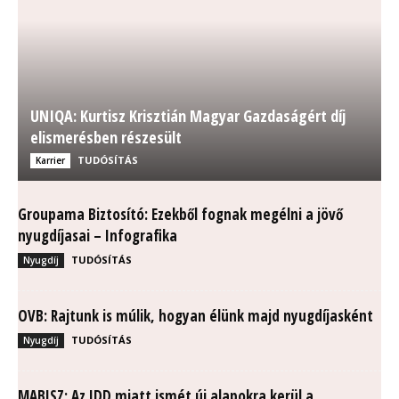
UNIQA: Kurtisz Krisztián Magyar Gazdaságért díj
elismerésben részesült
TUDÓSÍTÁS
Karrier
Groupama Biztosító: Ezekből fognak megélni a jövő
nyugdíjasai – Infografika
TUDÓSÍTÁS
Nyugdíj
OVB: Rajtunk is múlik, hogyan élünk majd nyugdíjasként
TUDÓSÍTÁS
Nyugdíj
MABISZ: Az IDD miatt ismét új alapokra kerül a