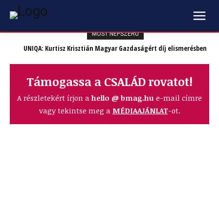
MOST NÉPSZERŰ
UNIQA: Kurtisz Krisztián Magyar Gazdaságért díj elismerésben
részesült
Támogassa a CSALÁD rovatot!
A részletekért írjon a
hello @ bmag.hu
e-mail címre
vagy tekintse meg a
MÉDIAAJÁNLAT
-ot.