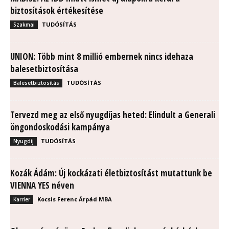
biztosítások értékesítése
TUDÓSÍTÁS
Szakmai
UNION: Több mint 8 millió embernek nincs idehaza
balesetbiztosítása
TUDÓSÍTÁS
Balesetbiztosítás
Tervezd meg az első nyugdíjas heted: Elindult a Generali
öngondoskodási kampánya
TUDÓSÍTÁS
Nyugdíj
Kozák Ádám: Új kockázati életbiztosítást mutattunk be
VIENNA YES néven
Kocsis Ferenc Árpád MBA
Karrier