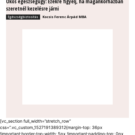
Okos egészségügy: Ezekre figyelj, ha magánkórházban
szeretnél kezelésre járni
Kocsis Ferenc Árpád MBA
Egészségbiztosítás
[vc_section full_width=”stretch_row”
css=”.vc_custom_1527191389312{margin-top: 36px
!important;border-top-width: 5px !important;padding-top: 0px