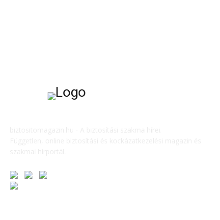
Audio
Instagram
biztositomagazin.hu - A biztosítási szakma hírei.
Független, online biztosítási és kockázatkezelési magazin és
szakmai hírportál.