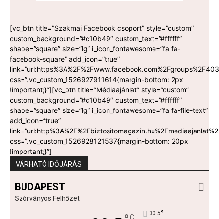
[vc_btn title=”Szakmai Facebook csoport” style=”custom”
custom_background=”#c10b49″ custom_text=”#ffffff”
shape=”square” size=”lg” i_icon_fontawesome=”fa fa-
facebook-square” add_icon=”true”
link=”url:https%3A%2F%2Fwww.facebook.com%2Fgroups%2F403
css=”.vc_custom_1526927911614{margin-bottom: 2px
!important;}”][vc_btn title=”Médiaajánlat” style=”custom”
custom_background=”#c10b49″ custom_text=”#ffffff”
shape=”square” size=”lg” i_icon_fontawesome=”fa fa-file-text”
add_icon=”true”
link=”url:http%3A%2F%2Fbiztositomagazin.hu%2Fmediaajanlat%2F
css=”.vc_custom_1526928121537{margin-bottom: 20px
!important;}”]
VÁRHATÓ IDŐJÁRÁS
BUDAPEST
Szórványos Felhőzet
°
30.5
C