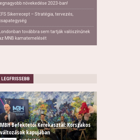
legnagyobb növekedése 2023-ban!
EFS Sikerrecept – Stratégia, tervezés,
csapategység
Londonban továbbra sem tartják valószínűnek
az MNB kamatemelését
LEGFRISSEBB
MBH Befektetői Kerekasztal: Korszakos
változások kapujában