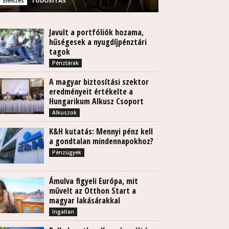
TUDÓSÍTÁS
Elemzés
Javult a portfóliók hozama,
hűségesek a nyugdíjpénztári
tagok
Pénztárak
A magyar biztosítási szektor
eredményeit értékelte a
Hungarikum Alkusz Csoport
Alkuszok
K&H kutatás: Mennyi pénz kell
a gondtalan mindennapokhoz?
Pénzügyek
Ámulva figyeli Európa, mit
művelt az Otthon Start a
magyar lakásárakkal
Ingatlan