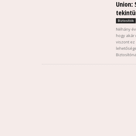
Union: 
tekintü
Biztosítók
Néhány évt
hogy akár 
viszont ez
lehetősége
Biztosítón