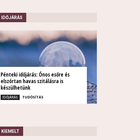
IDŐJÁRÁS
Pénteki időjárás: Ónos esőre és
elszórtan havas szitálásra is
készülhetünk
TUDÓSÍTÁS
IDŐJÁRÁS
KIEMELT