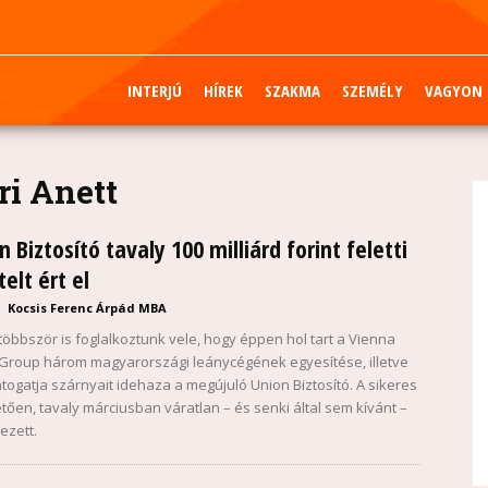
INTERJÚ
HÍREK
SZAKMA
SZEMÉLY
VAGYON
i Anett
n Biztosító tavaly 100 milliárd forint feletti
elt ért el
Kocsis Ferenc Árpád MBA
öbbször is foglalkoztunk vele, hogy éppen hol tart a Vienna
Group három magyarországi leánycégének egyesítése, illetve
togatja szárnyait idehaza a megújuló Union Biztosító. A sikeres
etően, tavaly márciusban váratlan – és senki által sem kívánt –
ezett.