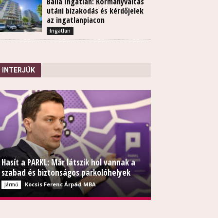
Balla Ingatlan: Kormányváltás
utáni bizakodás és kérdőjelek
az ingatlanpiacon
Ingatlan
INTERJÚK
Hasít a PARKL: Már látszik hol vannak a
szabad és biztonságos parkolóhelyek
Kocsis Ferenc Árpád MBA
Jármű