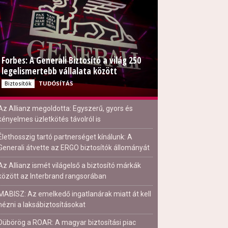
Forbes: A Generali Biztosító a világ 250
legelismertebb vállalata között
TUDÓSÍTÁS
Biztosítók
Az Allianz megoldotta: Egyszerű, gyors és
kényelmes üzletkötés távolról is
Élethosszig tartó partnerséget kínálunk: A
Generali átvette az ERGO biztosítók állományát
Az Allianz ismét világelső a biztosító márkák
között az Interbrand rangsorában
MABISZ: Az emelkedő ingatlanárak miatt át kell
nézni a laksábiztosításokat
Dübörög a ROAR: A magyar biztosítási piac