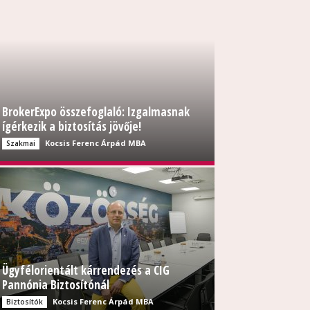
BrokerExpo összefoglaló: Izgalmasnak
ígérkezik a biztosítás jövője!
Kocsis Ferenc Árpád MBA
Szakmai
Ügyfélorientált kárrendezés a CIG
Pannónia Biztosítónál
Kocsis Ferenc Árpád MBA
Biztosítók