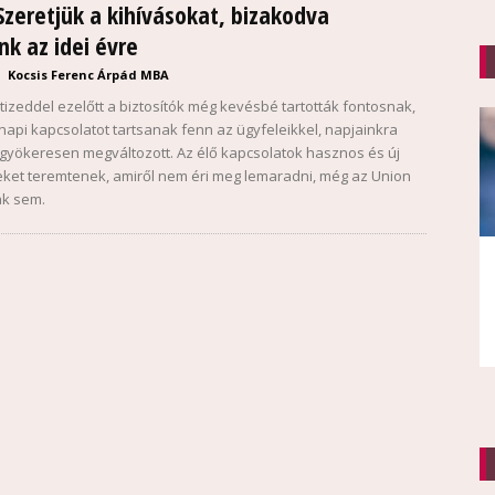
Szeretjük a kihívásokat, bizakodva
nk az idei évre
Kocsis Ferenc Árpád MBA
izeddel ezelőtt a biztosítók még kevésbé tartották fontosnak,
napi kapcsolatot tartsanak fenn az ügyfeleikkel, napjainkra
 gyökeresen megváltozott. Az élő kapcsolatok hasznos és új
ket teremtenek, amiről nem éri meg lemaradni, még az Union
ak sem.