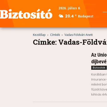
2026. július 6.
20.4
Budapest
C
Kezdőlap
Címkék
Vadas-Földvári Anett
Címke: Vadas-Földvár
Az Unio
díjbevét
Biztosítók
Korábban t
Insurance 
miként bon
fúziót köv
kihívás érk