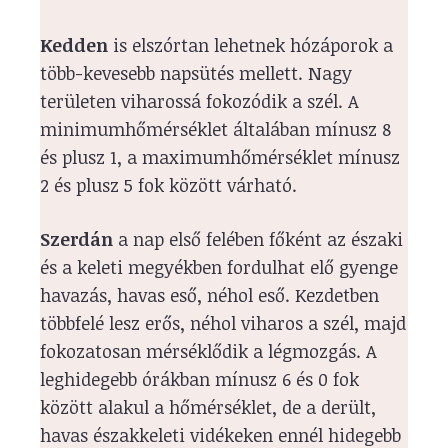
Kedden
is elszórtan lehetnek hózáporok a
több-kevesebb napsütés mellett. Nagy
területen viharossá fokozódik a szél. A
minimumhőmérséklet általában mínusz 8
és plusz 1, a maximumhőmérséklet mínusz
2 és plusz 5 fok között várható.
Szerdán
a nap első felében főként az északi
és a keleti megyékben fordulhat elő gyenge
havazás, havas eső, néhol eső. Kezdetben
többfelé lesz erős, néhol viharos a szél, majd
fokozatosan mérséklődik a légmozgás. A
leghidegebb órákban mínusz 6 és 0 fok
között alakul a hőmérséklet, de a derült,
havas északkeleti vidékeken ennél hidegebb