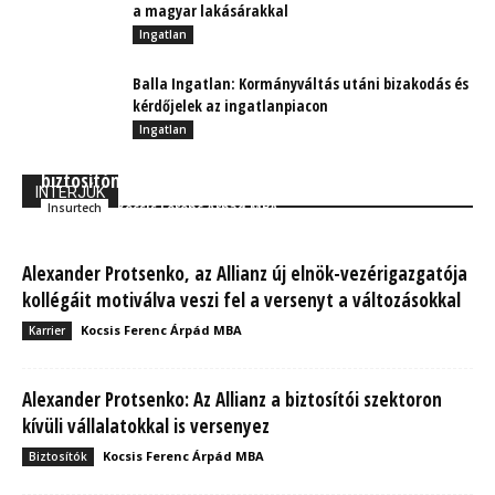
a magyar lakásárakkal
Ingatlan
Balla Ingatlan: Kormányváltás utáni bizakodás és
kérdőjelek az ingatlanpiacon
Ingatlan
INSCOM 2023 jóslat: Végül nem lesz elég csak
biztosítónak lenni
INTERJÚK
Kocsis Ferenc Árpád MBA
Insurtech
Alexander Protsenko, az Allianz új elnök-vezérigazgatója
kollégáit motiválva veszi fel a versenyt a változásokkal
Kocsis Ferenc Árpád MBA
Karrier
Alexander Protsenko: Az Allianz a biztosítói szektoron
kívüli vállalatokkal is versenyez
Kocsis Ferenc Árpád MBA
Biztosítók