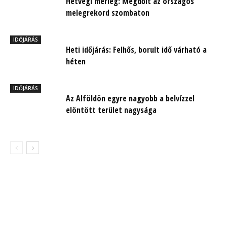
Hétvégi mérleg: Megdőlt az országos
melegrekord szombaton
IDŐJÁRÁS
Heti időjárás: Felhős, borult idő várható a
héten
IDŐJÁRÁS
Az Alföldön egyre nagyobb a belvízzel
elöntött terület nagysága