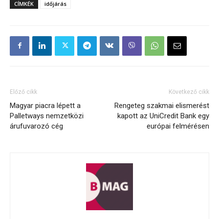
CÍMKÉK
időjárás
Előző cikk
Következő cikk
Magyar piacra lépett a
Rengeteg szakmai elismerést
Palletways nemzetközi
kapott az UniCredit Bank egy
árufuvarozó cég
európai felmérésen