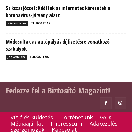
Szikszai József: Kilőttek az internetes káresetek a
koronavírus-járvány alatt
TUDÓSÍTÁS
Kárrendezés
Módosultak az autópályás díjfizetésre vonatkozó
szabályok
TUDÓSÍTÁS
Jogvédelem
Fedezze fel a Biztosító Magazint!
Vízió és küldetés
Történetünk
GYIK
Médiaajánlat
Impresszum
Adakezelés
Szerzői jogok
Kapcsolat