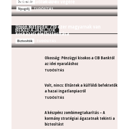
ezek maradtak az év végére
TUDÓSÍTÁS
Biztosítók
TUDÓSÍTÁS
Nyugdíj
Union Biztosító: 710 ezer magyarnak van
NEKED AJÁNLJUK
kockázati életbiztosítása
TUDÓSÍTÁS
Biztosítók
Okosság: Pénzügyi kisokos a CIB Banktól
az idei nyaraláshoz
TUDÓSÍTÁS
Volt, nincs: Eltűntek a külföldi befektetők
a hazai ingatlanpiacról
TUDÓSÍTÁS
A készpénz zombimegtakarítás – A
kormány stratégiai ágazatnak tekinti a
biztosítást