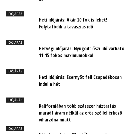
IDŐJÁRÁS
Heti időjárás: Akár 20 fok is lehet! –
Folytatódik a tavaszias idő
IDŐJÁRÁS
Hétvégi időjárás: Nyugodt őszi idő várható
11-15 fokos maximumokkal
IDŐJÁRÁS
Heti időjárás: Esernyőt fel! Csapadékosan
indul a hét
IDŐJÁRÁS
Kaliforniában több százezer háztartás
maradt áram nélkül az erős széllel érkező
viharzóna miatt
IDŐJÁRÁS