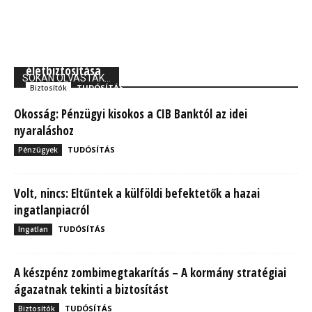
Union Biztosító: 710 ezer magyarnak van kockázati
életbiztosítása
SOKAN OLVASTÁK...
TUDÓSÍTÁS
Biztosítók
Okosság: Pénzügyi kisokos a CIB Banktól az idei
nyaraláshoz
TUDÓSÍTÁS
Pénzügyek
Volt, nincs: Eltűntek a külföldi befektetők a hazai
ingatlanpiacról
TUDÓSÍTÁS
Ingatlan
A készpénz zombimegtakarítás – A kormány stratégiai
ágazatnak tekinti a biztosítást
TUDÓSÍTÁS
Biztosítók