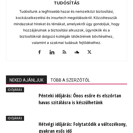
TUDÓSÍTÁS
Tudósítunk a legfrissebb hazai és nemzetközi biztosítási,
kockázatkezelési és insurtech megoldásokról. Közzétesszük
mindazokat híreket és témákat, amelyekről úgy gondoljuk, hogy
hozzájárulnak a biztosítási alkuszok, ügynökök és a
biztosítóknál dolgozó kollégák látókörének bővítéséhez,
valamint a szakmai tudásuk fejlődéséhez.
NEKED AJÁNLJUK
TÖBB A SZERZŐTŐL
IDŐJÁRÁS
Pénteki időjárás: Ónos esőre és elszórtan
havas szitálásra is készülhetünk
IDŐJÁRÁS
Hétvégi időjárás: Folytatódik a változékony,
gyakran esős idő