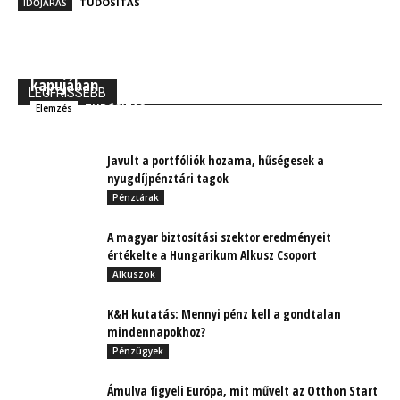
TUDÓSÍTÁS
IDŐJÁRÁS
MBH Befektetői Kerekasztal: Korszakos változások
kapujában
LEGFRISSEBB
TUDÓSÍTÁS
Elemzés
Javult a portfóliók hozama, hűségesek a
nyugdíjpénztári tagok
Pénztárak
A magyar biztosítási szektor eredményeit
értékelte a Hungarikum Alkusz Csoport
Alkuszok
K&H kutatás: Mennyi pénz kell a gondtalan
mindennapokhoz?
Pénzügyek
Ámulva figyeli Európa, mit művelt az Otthon Start