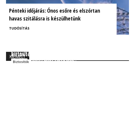
Pénteki időjárás: Ónos esőre és elszórtan
havas szitálásra is készülhetünk
TUDÓSÍTÁS
BrokerExpo összefoglaló: Izgalmasnak ígérkezik a
Ügyfélorientált kárrendezés a CIG Pannónia
biztosítás jövője!
Biztosítónál
KIEMELT
Kocsis Ferenc Árpád MBA
Szakmai
Kocsis Ferenc Árpád MBA
Biztosítók