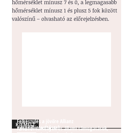
hőmérséklet mínusz 7 és 0, a legmagasabb
hőmérséklet mínusz 1 és plusz 5 fok között
valószínű – olvasható az előrejelzésben.
Felkészülés a jövőre Allianz
KIEMELT
nyugdíjbiztosítással
Adókedvezmények és állami támogatások,