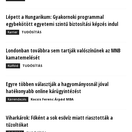
Lépett a Hungarikum: Gyakornoki programmal
egybekötött egyetemi szintű biztosítási képzés indul
TUDÓSÍTÁS
Karrier
Londonban továbbra sem tartják valószínűnek az MNB
kamatemelését
TUDÓSÍTÁS
Külföld
Egyre többen választják a hagyományosnál jóval
hatékonyabb online kárügyintézést
Kocsis Ferenc Árpád MBA
Kárrendezés
Viharkárok: Főként a sok esővíz miatt riasztották a
tűzoltókat