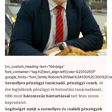
[vc_custom_heading text=”Névjegy”
font_container=”tag:h2|text_align:left|color:%2310255f”
google_fonts=”font_family:Roboto%20Slab%3A100%2C300%2Cre
Személyes pénzügyi tanácsadó, pénzügyi coach.
10
éve foglalkozik pénzügyi és biztosítási tanácsadással,
több mint
háromszáz háztartással
tart fenn szoros
kapcsolatot.
Segítséget nyújt a személyes és családi pénzügyek