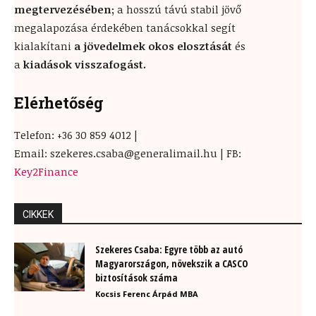
megtervezésében;
a hosszú távú stabil jövő
megalapozása érdekében tanácsokkal segít
kialakítani
a jövedelmek okos elosztását
és
a
kiadások visszafogást.
Elérhetőség
Telefon: +36 30 859 4012 |
Email: szekeres.csaba@generalimail.hu | FB:
Key2Finance
CIKKEK
Szekeres Csaba: Egyre több az autó
Magyarországon, növekszik a CASCO
biztosítások száma
Kocsis Ferenc Árpád MBA