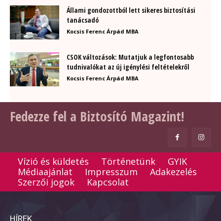
Állami gondozottból lett sikeres biztosítási
tanácsadó
Kocsis Ferenc Árpád MBA
CSOK változások: Mutatjuk a legfontosabb
tudnivalókat az új igénylési feltételekről
Kocsis Ferenc Árpád MBA
Fedezze fel a Biztosító Magazint!
Vízió és küldetés
Történetünk
GYIK
Médiaajánlat
Impresszum
Adakezelés
Szerzői jogok
Kapcsolat
HÍREK