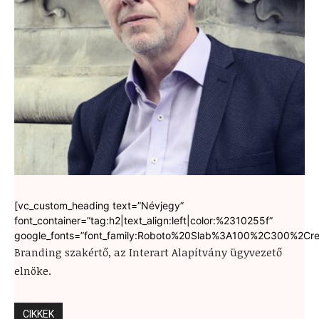
[vc_custom_heading text=”Névjegy”
font_container=”tag:h2|text_align:left|color:%2310255f”
google_fonts=”font_family:Roboto%20Slab%3A100%2C300%2Cre
Branding szakértő, az Interart Alapítvány ügyvezető
elnöke.
CIKKEK