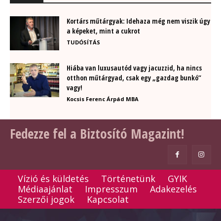
Kortárs műtárgyak: Idehaza még nem viszik úgy
a képeket, mint a cukrot
TUDÓSÍTÁS
Hiába van luxusautód vagy jacuzzid, ha nincs
otthon műtárgyad, csak egy „gazdag bunkó”
vagy!
Kocsis Ferenc Árpád MBA
Fedezze fel a Biztosító Magazint!
Vízió és küldetés
Történetünk
GYIK
Médiaajánlat
Impresszum
Adakezelés
Szerzői jogok
Kapcsolat