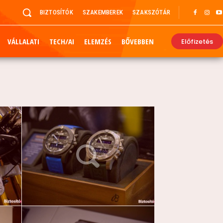
BIZTOSÍTÓK
SZAKEMBEREK
SZAKSZÓTÁR
VÁLLALATI
TECH/AI
ELEMZÉS
BŐVEBBEN
Előfizetés