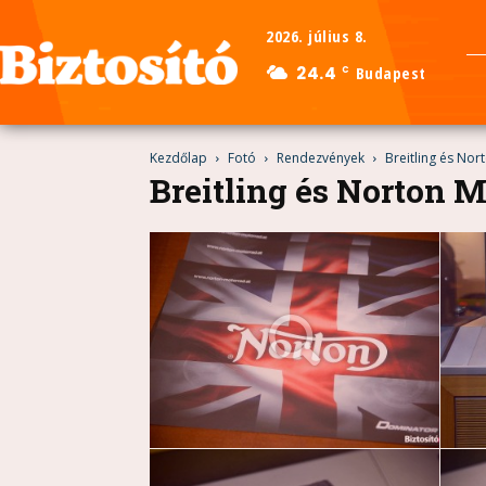
2026. július 8.
24.4
Budapest
C
Kezdőlap
Fotó
Rendezvények
Breitling és No
Breitling és Norton 