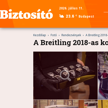
2026. július 11.
23.6
Budapest
C
Kezdőlap
Fotó
Rendezvények
A Breitling 2018
A Breitling 2018-as k