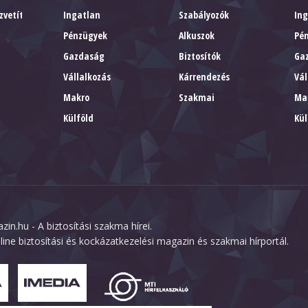
zvetítők
Ingatlan
Szabályozók
In
Pénzügyek
Alkuszok
Pé
Gazdaság
Biztosítók
Ga
Vállalkozás
Kárrendezés
Vál
Makro
Szakmai
Ma
Külföld
Kül
zin.hu - A biztosítási szakma hírei.
line biztosítási és kockázatkezelési magazin és szakmai hírportál.