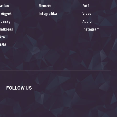
gatlan
Elemzés
Fotó
nzügyek
Infografika
Video
zdaság
Audio
lalkozás
Instagram
kro
föld
FOLLOW US