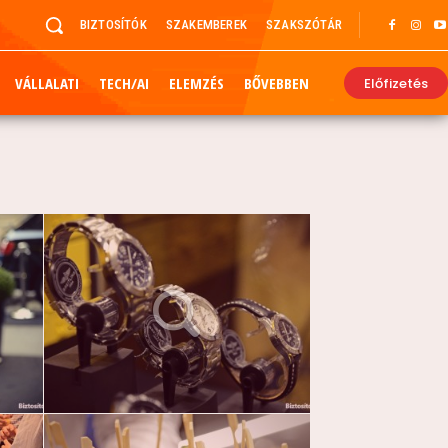
BIZTOSÍTÓK
SZAKEMBEREK
SZAKSZÓTÁR
VÁLLALATI
TECH/AI
ELEMZÉS
BŐVEBBEN
Előfizetés