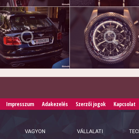
Impresszum
Adakezelés
Szerzői jogok
Kapcsolat
VAGYON
VÁLLALATI
TEC