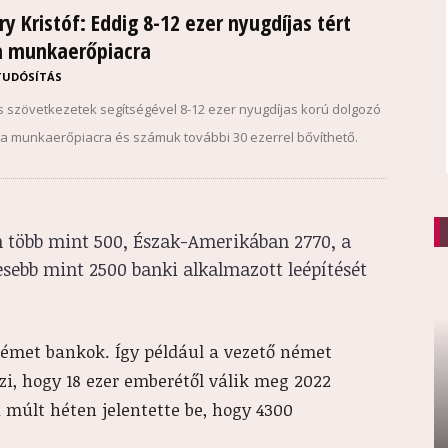
y Kristóf: Eddig 8-12 ezer nyugdíjas tért
 a munkaerőpiacra
TUDÓSÍTÁS
s szövetkezetek segítségével 8-12 ezer nyugdíjas korú dolgozó
a a munkaerőpiacra és számuk további 30 ezerrel bővíthető.
n több mint 500, Észak-Amerikában 2770, a
esebb mint 2500 banki alkalmazott leépítését
német bankok. Így például a vezető német
zi, hogy 18 ezer emberétől válik meg 2022
 múlt héten jelentette be, hogy 4300