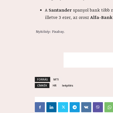
A
Santander
spanyol bank több m
illetve 3 ezer, az orosz
Alfa-Bank
Nyitókép: Pixabay.
FORRÁS
MTI
CÍMKÉK
HR
leépítés