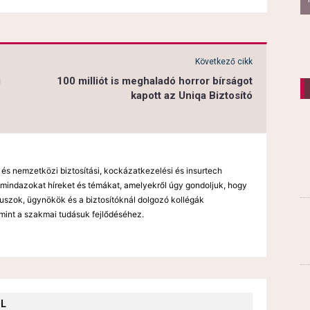
Következő cikk
i
100 milliót is meghaladó horror bírságot
kapott az Uniqa Biztosító
 és nemzetközi biztosítási, kockázatkezelési és insurtech
mindazokat híreket és témákat, amelyekről úgy gondoljuk, hogy
kuszok, ügynökök és a biztosítóknál dolgozó kollégák
mint a szakmai tudásuk fejlődéséhez.
ŐL