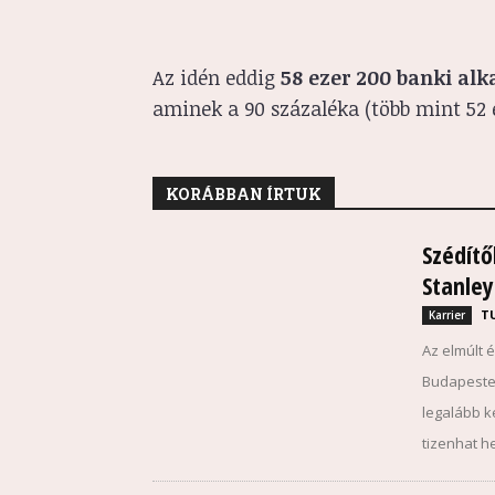
Az idén eddig
58 ezer 200 banki alka
aminek a 90 százaléka (több mint 52 
KORÁBBAN ÍRTUK
Szédítő
Stanley
T
Karrier
Az elmúlt 
Budapesten
legalább k
tizenhat h