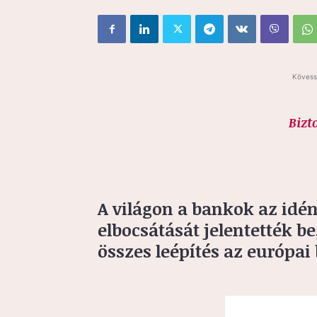
Kövess
Bizt
A világon a bankok az idé
elbocsátását jelentették b
összes leépítés az európai