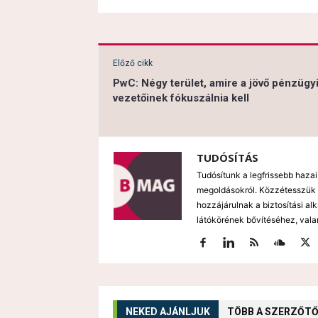
Előző cikk
PwC: Négy terület, amire a jövő pénzügy
vezetőinek fókuszálnia kell
TUDÓSÍTÁS
Tudósítunk a legfrissebb hazai
megoldásokról. Közzétesszük 
hozzájárulnak a biztosítási al
látókörének bővítéséhez, vala
NEKED AJÁNLJUK
TÖBB A SZERZŐT