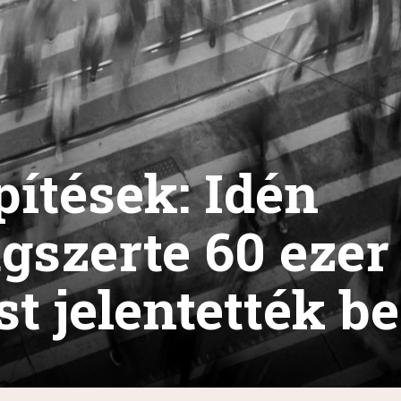
pítések: Idén
ágszerte 60 ezer
t jelentették be