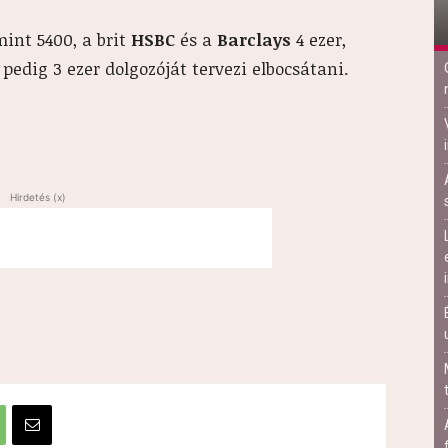
int 5400, a brit
HSBC
és a
Barclays
4 ezer,
pedig 3 ezer dolgozóját tervezi elbocsátani.
Hirdetés (x)