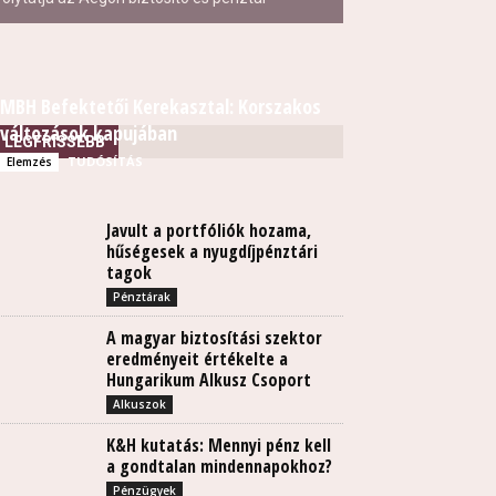
MBH Befektetői Kerekasztal: Korszakos
változások kapujában
LEGFRISSEBB
TUDÓSÍTÁS
Elemzés
Javult a portfóliók hozama,
hűségesek a nyugdíjpénztári
tagok
Pénztárak
A magyar biztosítási szektor
eredményeit értékelte a
Hungarikum Alkusz Csoport
Alkuszok
K&H kutatás: Mennyi pénz kell
a gondtalan mindennapokhoz?
Pénzügyek