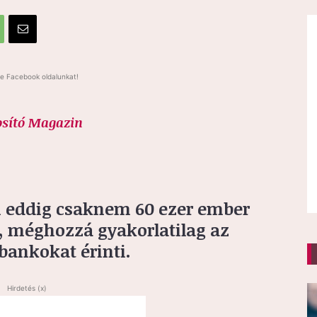
e Facebook oldalunkat!
osító Magazin
n eddig csaknem 60 ezer ember
e, méghozzá gyakorlatilag az
 bankokat érinti.
Hirdetés (x)