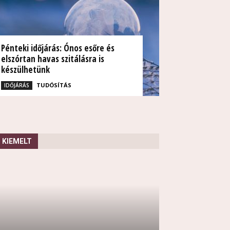
Pénteki időjárás: Ónos esőre és
elszórtan havas szitálásra is
készülhetünk
TUDÓSÍTÁS
IDŐJÁRÁS
KIEMELT