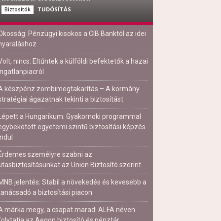
TUDÓSÍTÁS
Biztosítók
Okosság: Pénzügyi kisokos a CIB Banktól az idei
nyaraláshoz
Volt, nincs: Eltűntek a külföldi befektetők a hazai
ingatlanpiacról
A készpénz zombimegtakarítás – A kormány
stratégiai ágazatnak tekinti a biztosítást
Lépett a Hungarikum: Gyakornoki programmal
egybekötött egyetemi szintű biztosítási képzés
indul
Érdemes személyre szabni az
utasbiztosításunkat az Union Biztosító szerint
MNB jelentés: Stabil a növekedés és kevesebb a
tanácsadó a biztosítási piacon
A márka megy, a csapat marad: ALFA néven
folytatja az Aegon biztosító és pénztár