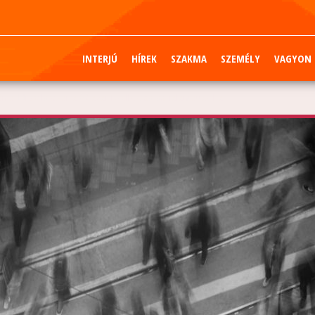
INTERJÚ
HÍREK
SZAKMA
SZEMÉLY
VAGYON
én eddig világszerte 60 ezer fő elbocsátást jelentették be