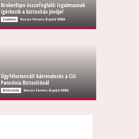
BrokerExpo összefoglaló: Izgalmasnak
ígérkezik a biztosítás jövője!
Kocsis Ferenc Árpád MBA
Szakmai
Ügyfélorientált kárrendezés a CIG
Pannónia Biztosítónál
Kocsis Ferenc Árpád MBA
Biztosítók