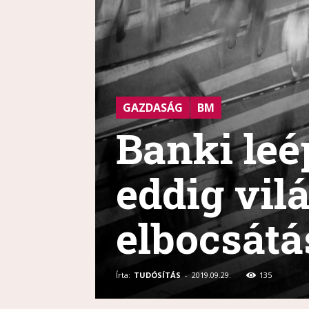
GAZDASÁG
BM
Banki leé
eddig vil
elbocsátás
Írta:
TUDÓSÍTÁS
-
2019.09.29.
135