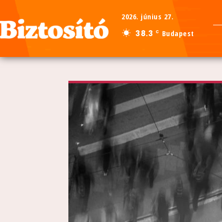
2026. június 27.
38.3
Budapest
C
Kezdőlap
Hírek
Gazdaság
Banki leépítések: Id