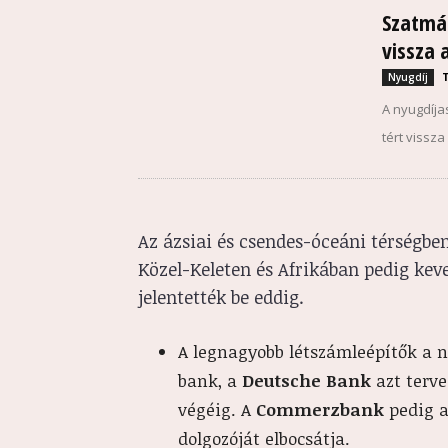
Szatmár
vissza
Nyugdíj
A nyugdíja
tért vissz
Az ázsiai és csendes-óceáni térségbe
Közel-Keleten és Afrikában pedig kev
jelentették be eddig.
A legnagyobb létszámleépítők a 
bank, a
Deutsche Bank
azt terve
végéig. A
Commerzbank
pedig a
dolgozóját elbocsátja.