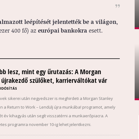
lmazott leépítését jelentették be a világon
,
ezer 400 fő) az
európai bankokra
esett.
bb lesz, mint egy űrutazás: A Morgan
 újrakezdő szülőket, karrierváltókat vár
UDÓSÍTÁS
évek sikerei után negyedszer is meghirdeti a Morgan Stanley
 a Return to Work – Lendülj újra munkába! programot, amely
ét év kihagyás után segít visszatérni a munkaerőpiacra. A
etes programra november 10-ig lehet jelentkezni.