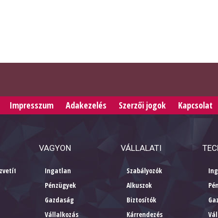
Impresszum
Adakezelés
Szerzői jogok
Kapcsolat
VAGYON
VÁLLALATI
TEC
zvetítők
Ingatlan
Szabályozók
In
Pénzügyek
Alkuszok
Pé
Gazdaság
Biztosítók
Ga
Vállalkozás
Kárrendezés
Vál