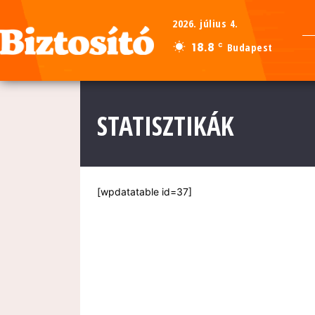
2026. július 4.
18.8
Budapest
C
STATISZTIKÁK
[wpdatatable id=37]