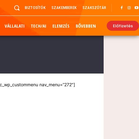
BIZTOSÍTÓK
SZAKEMBEREK
SZAKSZÓTÁR
VÁLLALATI
TECH/AI
ELEMZÉS
BŐVEBBEN
Előfizetés
vc_wp_custommenu nav_menu=”272″]