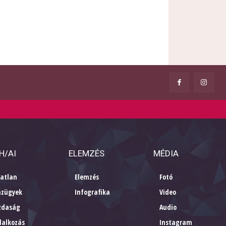
H/AI
ELEMZÉS
MÉDIA
gatlan
Elemzés
Fotó
nzügyek
Infografika
Video
zdaság
Audio
lalkozás
Instagram