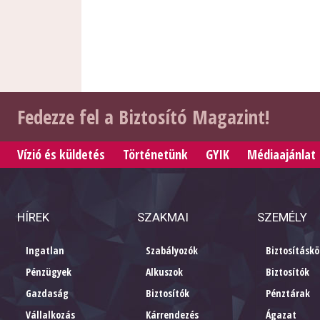
Fedezze fel a Biztosító Magazint!
Vízió és küldetés
Történetünk
GYIK
Médiaajánlat
HÍREK
SZAKMAI
SZEMÉLY
Ingatlan
Szabályozók
Biztosításkö
Pénzügyek
Alkuszok
Biztosítók
Gazdaság
Biztosítók
Pénztárak
Vállalkozás
Kárrendezés
Ágazat