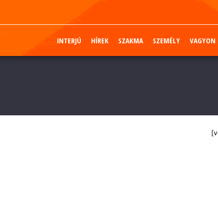
INTERJÚ
HÍREK
SZAKMA
SZEMÉLY
VAGYON
[