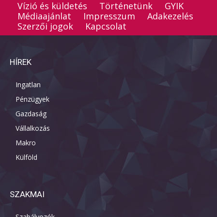
Vízió és küldetés
Történetünk
GYIK
Médiaajánlat
Impresszum
Adakezelés
Szerzői jogok
Kapcsolat
HÍREK
Ingatlan
Pénzügyek
Gazdaság
Vállalkozás
Makro
Külföld
SZAKMAI
Szabályozók