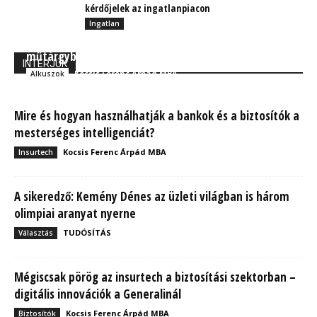
kérdőjelek az ingatlanpiacon
Ingatlan
A világ legnagyobb bélyeggyűjteményére kötött
műtárgybiztosítást a Nemzeti Bélyegmúzeum Kft.
INTERJÚK
Kocsis Ferenc Árpád MBA
Alkuszok
Mire és hogyan használhatják a bankok és a biztosítók a
mesterséges intelligenciát?
Kocsis Ferenc Árpád MBA
Insurtech
A sikeredző: Kemény Dénes az üzleti világban is három
olimpiai aranyat nyerne
TUDÓSÍTÁS
Választás
Mégiscsak pörög az insurtech a biztosítási szektorban –
digitális innovációk a Generalinál
Kocsis Ferenc Árpád MBA
Biztosítók