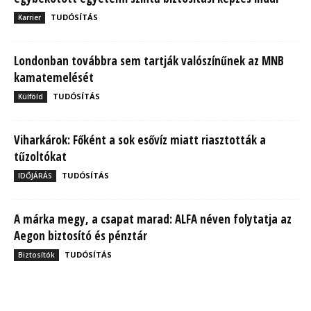
TUDÓSÍTÁS
Karrier
Londonban továbbra sem tartják valószínűnek az MNB
kamatemelését
TUDÓSÍTÁS
Külföld
Viharkárok: Főként a sok esővíz miatt riasztották a
tűzoltókat
TUDÓSÍTÁS
IDŐJÁRÁS
A márka megy, a csapat marad: ALFA néven folytatja az
Aegon biztosító és pénztár
TUDÓSÍTÁS
Biztosítók
MBH Befektetői Kerekasztal: Korszakos változások