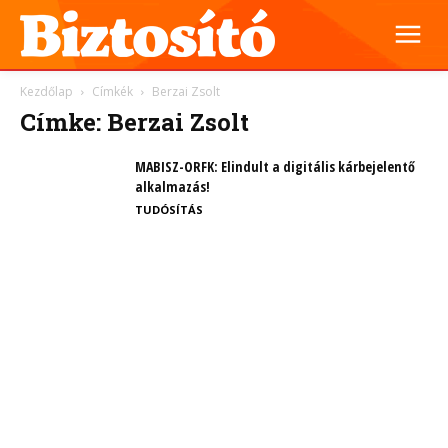
Kezdőlap
Címkék
Berzai Zsolt
Címke: Berzai Zsolt
MABISZ-ORFK: Elindult a digitális kárbejelentő
alkalmazás!
TUDÓSÍTÁS