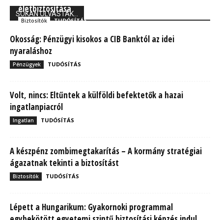
életbiztosítása
SOKAN OLVASTÁK...
TUDÓSÍTÁS
Biztosítók
Okosság: Pénzügyi kisokos a CIB Banktól az idei
nyaraláshoz
TUDÓSÍTÁS
Pénzügyek
Volt, nincs: Eltűntek a külföldi befektetők a hazai
ingatlanpiacról
TUDÓSÍTÁS
Ingatlan
A készpénz zombimegtakarítás – A kormány stratégiai
ágazatnak tekinti a biztosítást
TUDÓSÍTÁS
Biztosítók
Lépett a Hungarikum: Gyakornoki programmal
egybekötött egyetemi szintű biztosítási képzés indul