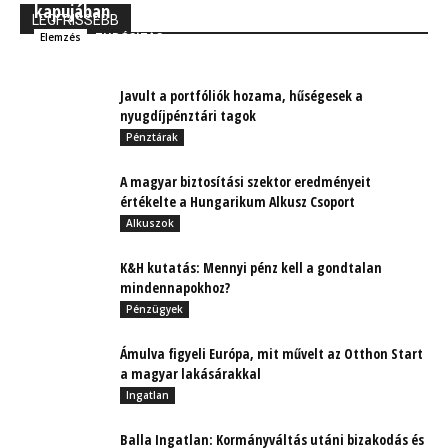
kapujában
LEGFRISSEBB
TUDÓSÍTÁS
Elemzés
Javult a portfóliók hozama, hűségesek a
nyugdíjpénztári tagok
Pénztárak
A magyar biztosítási szektor eredményeit
értékelte a Hungarikum Alkusz Csoport
Alkuszok
K&H kutatás: Mennyi pénz kell a gondtalan
mindennapokhoz?
Pénzügyek
Ámulva figyeli Európa, mit művelt az Otthon Start
a magyar lakásárakkal
Ingatlan
Balla Ingatlan: Kormányváltás utáni bizakodás és