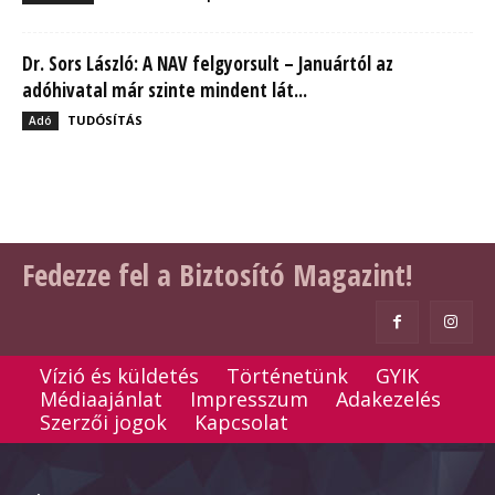
Dr. Sors László: A NAV felgyorsult – Januártól az
adóhivatal már szinte mindent lát...
TUDÓSÍTÁS
Adó
Fedezze fel a Biztosító Magazint!
Vízió és küldetés
Történetünk
GYIK
Médiaajánlat
Impresszum
Adakezelés
Szerzői jogok
Kapcsolat