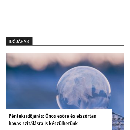
IDŐJÁRÁS
Pénteki időjárás: Ónos esőre és elszórtan
havas szitálásra is készülhetünk