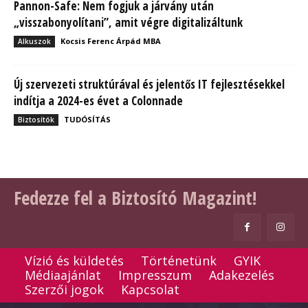
Pannon-Safe: Nem fogjuk a járvány után
„visszabonyolítani”, amit végre digitalizáltunk
Kocsis Ferenc Árpád MBA
Alkuszok
Új szervezeti struktúrával és jelentős IT fejlesztésekkel
indítja a 2024-es évet a Colonnade
TUDÓSÍTÁS
Biztosítók
Fedezze fel a Biztosító Magazint!
Vízió és küldetés
Történetünk
GYIK
Médiaajánlat
Impresszum
Adakezelés
Szerzői jogok
Kapcsolat