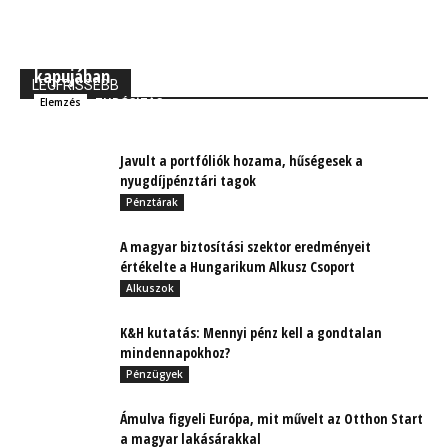
MBH Befektetői Kerekasztal: Korszakos változások
kapujában
LEGFRISSEBB
TUDÓSÍTÁS
Elemzés
Javult a portfóliók hozama, hűségesek a
nyugdíjpénztári tagok
Pénztárak
A magyar biztosítási szektor eredményeit
értékelte a Hungarikum Alkusz Csoport
Alkuszok
K&H kutatás: Mennyi pénz kell a gondtalan
mindennapokhoz?
Pénzügyek
Ámulva figyeli Európa, mit művelt az Otthon Start
a magyar lakásárakkal