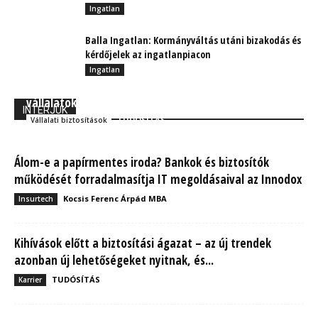
Ingatlan
Balla Ingatlan: Kormányváltás utáni bizakodás és
kérdőjelek az ingatlanpiacon
Ingatlan
Megtartás az új toborzás? A gondoskodó
vállalatoké a jövő!
INTERJÚK
TUDÓSÍTÁS
Vállalati biztosítások
Álom-e a papírmentes iroda? Bankok és biztosítók
működését forradalmasítja IT megoldásaival az Innodox
Kocsis Ferenc Árpád MBA
Insurtech
Kihívások előtt a biztosítási ágazat – az új trendek
azonban új lehetőségeket nyitnak, és...
TUDÓSÍTÁS
Karrier