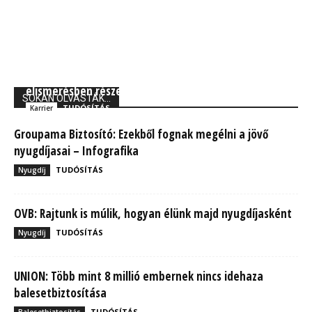
UNIQA: Kurtisz Krisztián Magyar Gazdaságért díj
elismerésben részesült
SOKAN OLVASTÁK...
TUDÓSÍTÁS
Karrier
Groupama Biztosító: Ezekből fognak megélni a jövő
nyugdíjasai – Infografika
TUDÓSÍTÁS
Nyugdíj
OVB: Rajtunk is múlik, hogyan élünk majd nyugdíjasként
TUDÓSÍTÁS
Nyugdíj
UNION: Több mint 8 millió embernek nincs idehaza
balesetbiztosítása
TUDÓSÍTÁS
Balesetbiztosítás