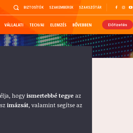
BIZTOSÍTÓK
SZAKEMBEREK
SZAKSZÓTÁR
VÁLLALATI
TECH/AI
ELEMZÉS
BŐVEBBEN
Előfizetés
élja, hogy
ismertebbé tegye
az
usz
imázsát
, valamint segítse az