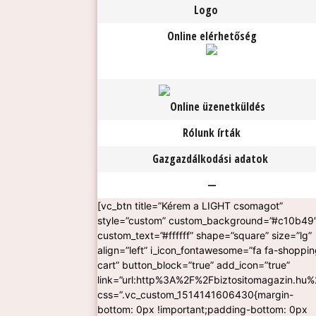
Logo
Online elérhetőség
Online üzenetküldés
Rólunk írták
Gazgazdálkodási adatok
—
[vc_btn title=”Kérem a LIGHT csomagot”
style=”custom” custom_background=”#c10b49
custom_text=”#ffffff” shape=”square” size=”lg”
align=”left” i_icon_fontawesome=”fa fa-shoppin
cart” button_block=”true” add_icon=”true”
link=”url:http%3A%2F%2Fbiztositomagazin.hu%2
css=”.vc_custom_1514141606430{margin-
bottom: 0px !important;padding-bottom: 0px