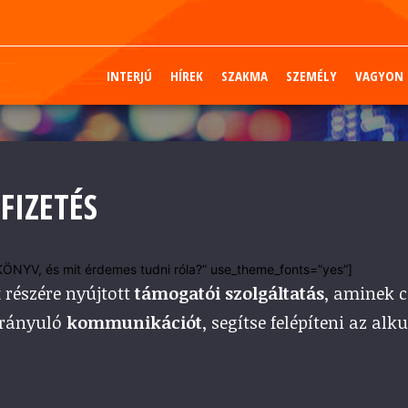
INTERJÚ
HÍREK
SZAKMA
SZEMÉLY
VAGYON
FIZETÉS
NYV, és mit érdemes tudni róla?” use_theme_fonts=”yes”]
k
részére nyújtott
támogatói szolgáltatás
, aminek c
 irányuló
kommunikációt
, segítse felépíteni az alk