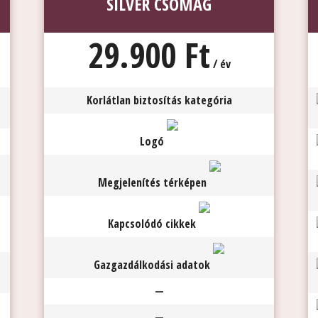
SILVER CSOMAG
29.900 Ft
/ év
Korlátlan biztosítás kategória
Logó
Megjelenítés térképen
Kapcsolódó cikkek
Gazgazdálkodási adatok
—
—