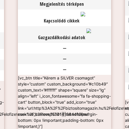
Megjelenítés térképen
Kapcsolódó cikkek
Gazgazdálkodási adatok
—
—
—
[vc_btn title=”Kérem a SILVER csomagot”
style=”custom” custom_background=”#c10b49″
″
custom_text=”#ffffff” shape=”square” size=”lg”
align=”left” i_icon_fontawesome=”fa fa-shopping-
g-
cart” button_block=”true” add_icon=”true”
[
link=”url:http%3A%2F%2Fbiztositomagazin.hu%2Felofizete
s
Felofizetesek%2F%3Flevel%3D1|||rel:nofollow”
css=”.vc_custom_1514141584410{margin-
cu
bottom: 0px !important;padding-bottom: 0px
al
!important;}”]
ca