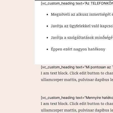
[vc_custom_heading text=”Az TELEFONKÖNY
Megnöveli az alkusz ismertségét é
Javítja az ügyfelekkel való kapcso
Javítja a szolgáltatások minőségét
Éppen ezért nagyon hatékony
[vc_custom_heading text=”Mi pontosan az
I am text block. Click edit button to cha
ullamcorper mattis, pulvinar dapibus le
[vc_custom_heading text=”Mennyire haté
I am text block. Click edit button to cha
ullamcorper mattis, pulvinar dapibus le