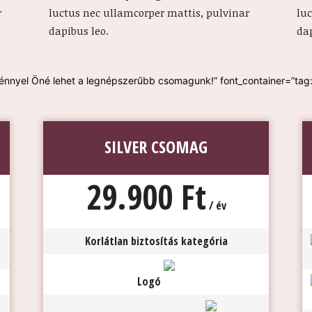
r
luctus nec ullamcorper mattis, pulvinar
lu
dapibus leo.
dap
yel Öné lehet a legnépszerűbb csomagunk!” font_container=”tag:h1
SILVER CSOMAG
29.900 Ft
/ év
Korlátlan biztosítás kategória
Logó