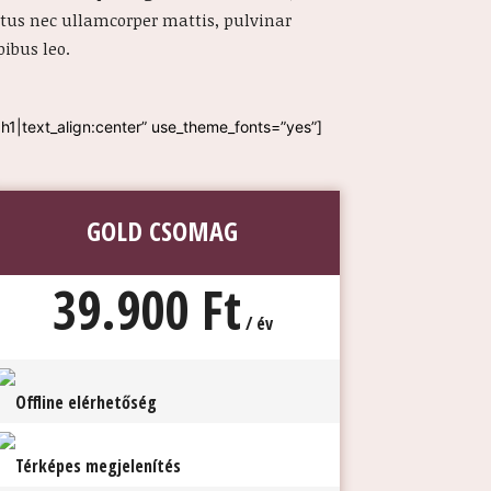
ctus nec ullamcorper mattis, pulvinar
ibus leo.
|text_align:center” use_theme_fonts=”yes”]
GOLD CSOMAG
39.900 Ft
/ év
Offline elérhetőség
Térképes megjelenítés