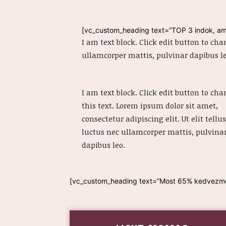
[vc_custom_heading text=”TOP 3 indok, a
I am text block. Click edit button to cha
ullamcorper mattis, pulvinar dapibus le
I am text block. Click edit button to ch
this text. Lorem ipsum dolor sit amet,
consectetur adipiscing elit. Ut elit tellus
luctus nec ullamcorper mattis, pulvina
dapibus leo.
[vc_custom_heading text=”Most 65% kedvezménn