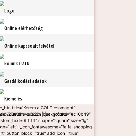
Logo
Online elérhetőség
Online kapcsoaltfelvétel
Rólunk írátk
Gazdálkodási adatok
Kiemelés
vc_btn title=”Kérem a GOLD csomagot”
sek%2F%3Flevel%3D1|||rel:nofollow”
tyle=”custom” custom_background=”#c10b49″
stom_text=”#ffffff” shape=”square” size=”lg”
ign=”left” i_icon_fontawesome=”fa fa-shopping-
rt” button_block=”true” add_icon=”true”