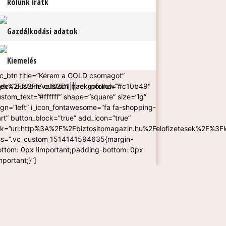
Rólunk írátk
Gazdálkodási adatok
Kiemelés
vc_btn title=”Kérem a GOLD csomagot”
sek%2F%3Flevel%3D1|||rel:nofollow”
tyle=”custom” custom_background=”#c10b49″
stom_text=”#ffffff” shape=”square” size=”lg”
ign=”left” i_icon_fontawesome=”fa fa-shopping-
rt” button_block=”true” add_icon=”true”
ink=”url:http%3A%2F%2Fbiztositomagazin.hu%2Felofizetesek%2F%3Fle
ss=”.vc_custom_1514141594635{margin-
ottom: 0px !important;padding-bottom: 0px
mportant;}”]