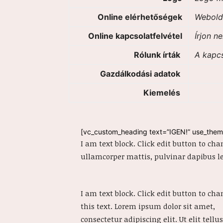
Online elérhetőségek
Webolda
Online kapcsolatfelvétel
Írjon n
Rólunk írták
A kapc
Gazdálkodási adatok
Kiemelés
[vc_custom_heading text=”IGEN!” use_them
I am text block. Click edit button to cha
ullamcorper mattis, pulvinar dapibus le
I am text block. Click edit button to ch
this text. Lorem ipsum dolor sit amet,
consectetur adipiscing elit. Ut elit tellus