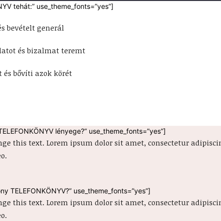
V tehát:” use_theme_fonts=”yes”]
s bevételt generál
latot és bizalmat teremt
 és bővíti azok körét
 TELEFONKÖNYV lényege?” use_theme_fonts=”yes”]
nge this text. Lorem ipsum dolor sit amet, consectetur adipiscing
o.
kony TELEFONKÖNYV?” use_theme_fonts=”yes”]
nge this text. Lorem ipsum dolor sit amet, consectetur adipiscing
o.