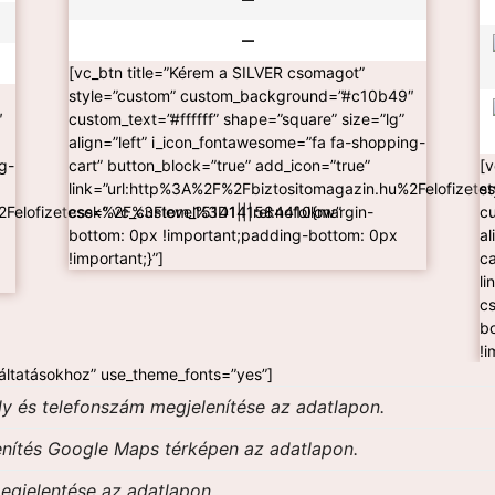
—
[vc_btn title=”Kérem a SILVER csomagot”
style=”custom” custom_background=”#c10b49″
″
custom_text=”#ffffff” shape=”square” size=”lg”
align=”left” i_icon_fontawesome=”fa fa-shopping-
g-
cart” button_block=”true” add_icon=”true”
[
link=”url:http%3A%2F%2Fbiztositomagazin.hu%2Felofizete
s
Felofizetesek%2F%3Flevel%3D1|||rel:nofollow”
css=”.vc_custom_1514141584410{margin-
cu
bottom: 0px !important;padding-bottom: 0px
al
!important;}”]
ca
l
c
b
!i
áltatásokhoz” use_theme_fonts=”yes”]
y és telefonszám megjelenítése az adatlapon.
nítés Google Maps térképen az adatlapon.
egjelentése az adatlapon