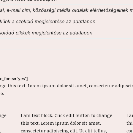
l, e-mail cím, közösségi média oldalak elérhetőségeinek 
ekünk a szekció megjelentése az adatlapon
solódó cikkek megjelentése az adatlapon
e_fonts=”yes”]
nge this text. Lorem ipsum dolor sit amet, consectetur adipiscing
o.
ange
I am text block. Click edit button to change
I a
this text. Lorem ipsum dolor sit amet,
thi
,
consectetur adipiscing elit. Ut elit tellus,
con