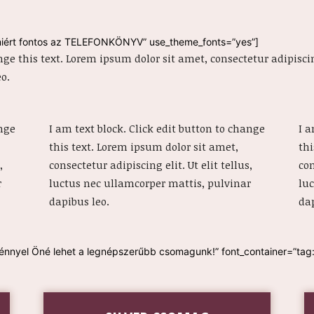
miért fontos az TELEFONKÖNYV” use_theme_fonts=”yes”]
nge this text. Lorem ipsum dolor sit amet, consectetur adipiscing
o.
ange
I am text block. Click edit button to change
I a
this text. Lorem ipsum dolor sit amet,
thi
,
consectetur adipiscing elit. Ut elit tellus,
con
r
luctus nec ullamcorper mattis, pulvinar
lu
dapibus leo.
dap
yel Öné lehet a legnépszerűbb csomagunk!” font_container=”tag:h1