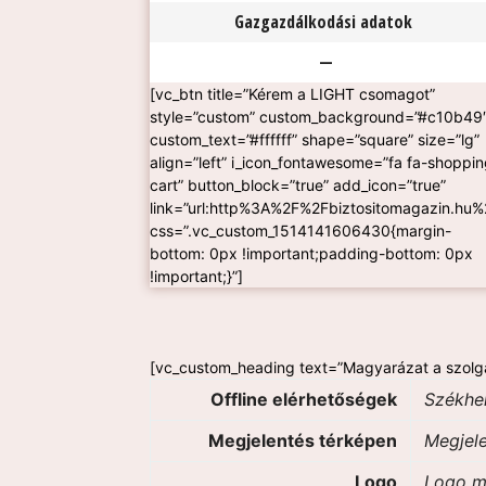
Gazgazdálkodási adatok
—
[vc_btn title=”Kérem a LIGHT csomagot”
style=”custom” custom_background=”#c10b49
custom_text=”#ffffff” shape=”square” size=”lg”
align=”left” i_icon_fontawesome=”fa fa-shoppin
cart” button_block=”true” add_icon=”true”
link=”url:http%3A%2F%2Fbiztositomagazin.hu%2
css=”.vc_custom_1514141606430{margin-
bottom: 0px !important;padding-bottom: 0px
!important;}”]
[vc_custom_heading text=”Magyarázat a szolg
Offline elérhetőségek
Székhel
Megjelentés térképen
Megjele
Logo
Logo m