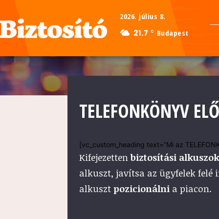
2026. július 8.
21.7
Budapest
C
TELEFONKÖNYV ELŐ
[vc_custom_heading text=”Mi az TELEFONKÖ
Kifejezetten
biztosítási alkuszo
alkuszt, javítsa az ügyfelek felé
alkuszt
pozicionálni
a piacon.