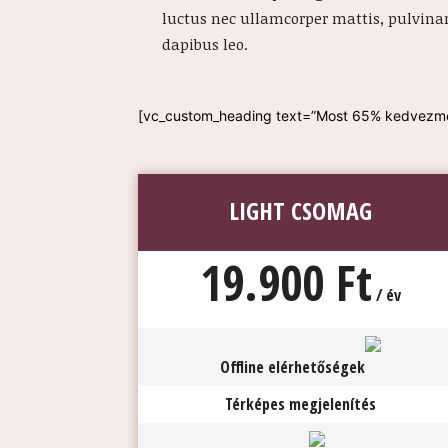
luctus nec ullamcorper mattis, pulvina
dapibus leo.
[vc_custom_heading text=”Most 65% kedvezménn
LIGHT CSOMAG
19.900 Ft
/ év
Offline elérhetőségek
Térképes megjelenítés