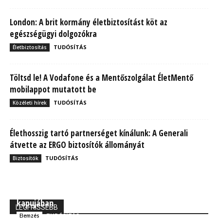
London: A brit kormány életbiztosítást köt az
egészségügyi dolgozókra
TUDÓSÍTÁS
Életbiztosítás
Töltsd le! A Vodafone és a Mentőszolgálat ÉletMentő
mobilappot mutatott be
TUDÓSÍTÁS
Közéleti hírek
Élethosszig tartó partnerséget kínálunk: A Generali
átvette az ERGO biztosítók állományát
TUDÓSÍTÁS
Biztosítók
MBH Befektetői Kerekasztal: Korszakos változások
kapujában
LEGFRISSEBB
TUDÓSÍTÁS
Elemzés