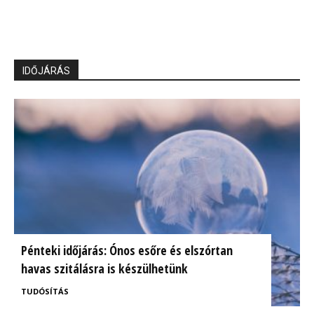
IDŐJÁRÁS
Pénteki időjárás: Ónos esőre és elszórtan
havas szitálásra is készülhetünk
TUDÓSÍTÁS