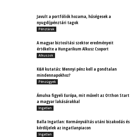
Javult a portfóliók hozama, hűségesek a
nyugdíjpénztári tagok
Pénztárak
A magyar biztosítási szektor eredményeit
értékelte a Hungarikum Alkusz Csoport
Alkuszok
K&H kutatás: Mennyi pénz kell a gondtalan
mindennapokhoz?
Pénzügyek
Ámulva figyeli Európa, mit művelt az Otthon Start
a magyar lakásárakkal
Ingatlan
Balla Ingatlan: Kormányváltás utáni bizakodás és
kérdőjelek az ingatlanpiacon
Ingatlan