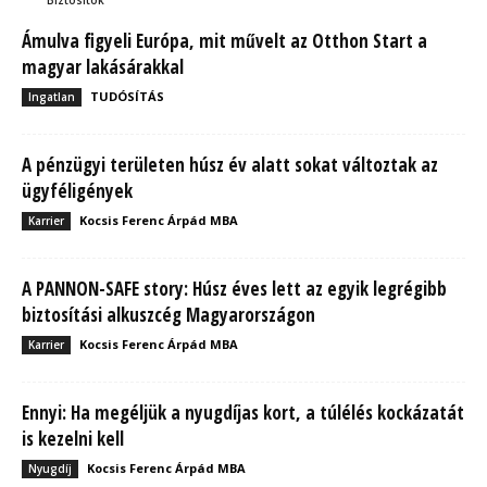
Ámulva figyeli Európa, mit művelt az Otthon Start a
magyar lakásárakkal
TUDÓSÍTÁS
Ingatlan
A pénzügyi területen húsz év alatt sokat változtak az
ügyféligények
Kocsis Ferenc Árpád MBA
Karrier
A PANNON-SAFE story: Húsz éves lett az egyik legrégibb
biztosítási alkuszcég Magyarországon
Kocsis Ferenc Árpád MBA
Karrier
Ennyi: Ha megéljük a nyugdíjas kort, a túlélés kockázatát
is kezelni kell
Kocsis Ferenc Árpád MBA
Nyugdíj