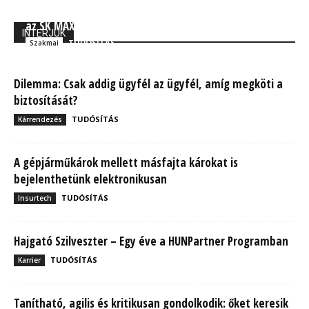
Korszakváltás a biztosítási IT rendszerek piacán: Itt
az SK MAX – II. rész
INTERJÚK
TUDÓSÍTÁS
Szakmai
Dilemma: Csak addig ügyfél az ügyfél, amíg megköti a
biztosítását?
TUDÓSÍTÁS
Kárrendezés
A gépjárműkárok mellett másfajta károkat is
bejelenthetünk elektronikusan
TUDÓSÍTÁS
Insurtech
Hajgató Szilveszter – Egy éve a HUNPartner Programban
TUDÓSÍTÁS
Karrier
Tanítható, agilis és kritikusan gondolkodik: őket keresik