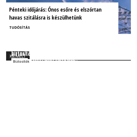
Pénteki időjárás: Ónos esőre és elszórtan
havas szitálásra is készülhetünk
TUDÓSÍTÁS
BrokerExpo összefoglaló: Izgalmasnak ígérkezik a
Ügyfélorientált kárrendezés a CIG Pannónia
biztosítás jövője!
Biztosítónál
KIEMELT
Kocsis Ferenc Árpád MBA
Szakmai
Kocsis Ferenc Árpád MBA
Biztosítók