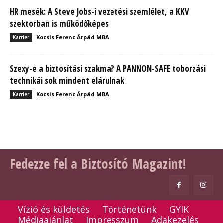
HR mesék: A Steve Jobs-i vezetési szemlélet, a KKV
szektorban is működőképes
Kocsis Ferenc Árpád MBA
Karrier
Szexy-e a biztosítási szakma? A PANNON-SAFE toborzási
technikái sok mindent elárulnak
Kocsis Ferenc Árpád MBA
Karrier
Fedezze fel a Biztosító Magazint!
Vízió és küldetés
Történetünk
GYIK
Médiaajánlat
Impresszum
Adakezelés