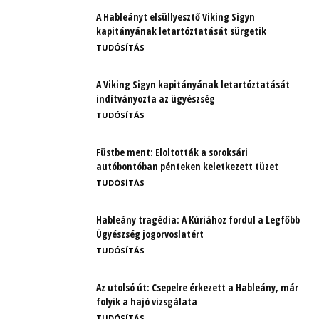
A Hableányt elsüllyesztő Viking Sigyn
kapitányának letartóztatását sürgetik
TUDÓSÍTÁS
A Viking Sigyn kapitányának letartóztatását
indítványozta az ügyészség
TUDÓSÍTÁS
Füstbe ment: Eloltották a soroksári
autóbontóban pénteken keletkezett tüzet
TUDÓSÍTÁS
Hableány tragédia: A Kúriához fordul a Legfőbb
Ügyészség jogorvoslatért
TUDÓSÍTÁS
Az utolsó út: Csepelre érkezett a Hableány, már
folyik a hajó vizsgálata
TUDÓSÍTÁS