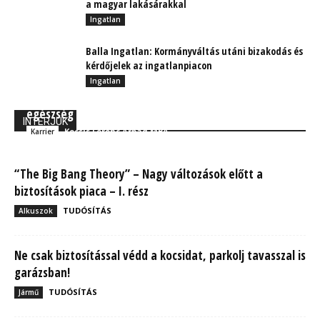
a magyar lakásárakkal
Ingatlan
Balla Ingatlan: Kormányváltás utáni bizakodás és
kérdőjelek az ingatlanpiacon
Ingatlan
Szemléletváltás: Munkavállalói élmények és
egészség nélkül ma nincs versenyképes vállalat
INTERJÚK
Kocsis Ferenc Árpád MBA
Karrier
“The Big Bang Theory” – Nagy változások előtt a
biztosítások piaca – I. rész
TUDÓSÍTÁS
Alkuszok
Ne csak biztosítással védd a kocsidat, parkolj tavasszal is
garázsban!
TUDÓSÍTÁS
Jármű