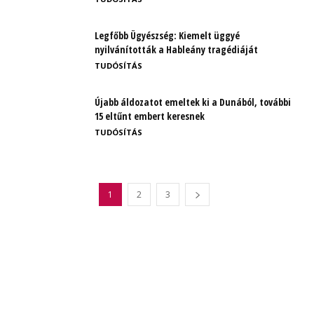
Legfőbb Ügyészség: Kiemelt üggyé
nyilvánították a Hableány tragédiáját
TUDÓSÍTÁS
Újabb áldozatot emeltek ki a Dunából, további
15 eltűnt embert keresnek
TUDÓSÍTÁS
1
2
3