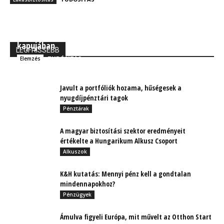
MBH Befektetői Kerekasztal: Korszakos változások
kapujában
LEGFRISSEBB
TUDÓSÍTÁS
Elemzés
Javult a portfóliók hozama, hűségesek a
nyugdíjpénztári tagok
Pénztárak
A magyar biztosítási szektor eredményeit
értékelte a Hungarikum Alkusz Csoport
Alkuszok
K&H kutatás: Mennyi pénz kell a gondtalan
mindennapokhoz?
Pénzügyek
Ámulva figyeli Európa, mit művelt az Otthon Start