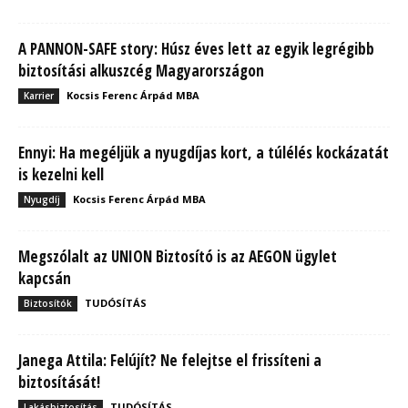
A PANNON-SAFE story: Húsz éves lett az egyik legrégibb
biztosítási alkuszcég Magyarországon
Kocsis Ferenc Árpád MBA
Karrier
Ennyi: Ha megéljük a nyugdíjas kort, a túlélés kockázatát
is kezelni kell
Kocsis Ferenc Árpád MBA
Nyugdíj
Megszólalt az UNION Biztosító is az AEGON ügylet
kapcsán
TUDÓSÍTÁS
Biztosítók
Janega Attila: Felújít? Ne felejtse el frissíteni a
biztosítását!
TUDÓSÍTÁS
Lakásbiztosítás