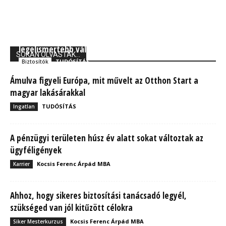
Forbes: A Generali Biztosító a világ 250
legelismertebb vállalata között
SOKAN OLVASTÁK...
TUDÓSÍTÁS
Biztosítók
Ámulva figyeli Európa, mit művelt az Otthon Start a
magyar lakásárakkal
TUDÓSÍTÁS
Ingatlan
A pénzügyi területen húsz év alatt sokat változtak az
ügyféligények
Kocsis Ferenc Árpád MBA
Karrier
Ahhoz, hogy sikeres biztosítási tanácsadó legyél,
szükséged van jól kitűzött célokra
Kocsis Ferenc Árpád MBA
Siker Mesterkurzus