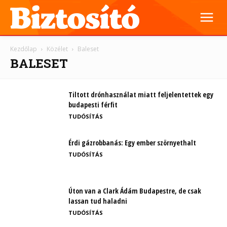
Kezdőlap
Közélet
Baleset
BALESET
Tiltott drónhasználat miatt feljelentettek egy
budapesti férfit
TUDÓSÍTÁS
Érdi gázrobbanás: Egy ember szörnyethalt
TUDÓSÍTÁS
Úton van a Clark Ádám Budapestre, de csak
lassan tud haladni
TUDÓSÍTÁS