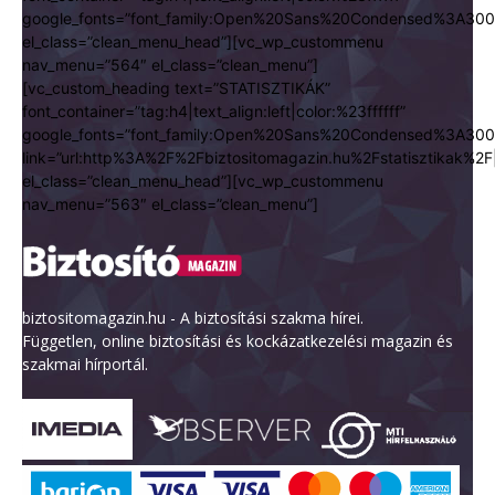
google_fonts=”font_family:Open%20Sans%20Condensed%3A300
el_class=”clean_menu_head”][vc_wp_custommenu
nav_menu=”564″ el_class=”clean_menu”]
[vc_custom_heading text=”STATISZTIKÁK”
font_container=”tag:h4|text_align:left|color:%23ffffff”
google_fonts=”font_family:Open%20Sans%20Condensed%3A300
link=”url:http%3A%2F%2Fbiztositomagazin.hu%2Fstatisztikak%2F|
el_class=”clean_menu_head”][vc_wp_custommenu
nav_menu=”563″ el_class=”clean_menu”]
biztositomagazin.hu - A biztosítási szakma hírei.
Független, online biztosítási és kockázatkezelési magazin és
szakmai hírportál.