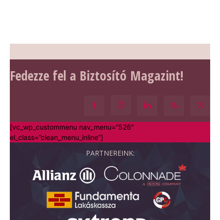
Fedezze fel a Biztosító Magazint!
[vc_wp_custommenu nav_menu=”526″
el_class=”clean_menu_inline”]
PARTNEREINK: