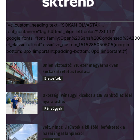
[vc_custom_heading text=”SOKAN OLVASTÁK…”
font_container=”tag:h4|text_align:left|color:%23ffffff”
google_fonts=”font_family:Open%20Sans%20Condensed%3A300
el_class=”fullfoot” css=”.vc_custom_1515285050505{margin-
bottom: 0px !important;padding-bottom: 0px !important;}”]
Union Biztosító: 710 ezer magyarnak van
kockázati életbiztosítása
Biztosítók
Okosság: Pénzügyi kisokos a CIB Banktól az idei
nyaraláshoz
Pénzügyek
Volt, nincs: Eltűntek a külföldi befektetők a
hazai ingatlanpiacról