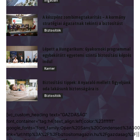
Ingatlan
A készpénz zombimegtakarítás – A kormány
stratégiai ágazatnak tekinti a biztosítást
Biztosítók
Lépett a Hungarikum: Gyakornoki programmal
egybekötött egyetemi szintű biztosítási képzés
indul
Karrier
Biztosítási tippek: A nyaraló mellett figyeljünk
oda lakásunk biztonságára is
Biztosítók
[vc_custom_heading text=”GAZDASÁG”
font_container=”tag:h4|text_align:left|color:%23ffffff”
google_fonts=”font_family:Open%20Sans%20Condensed%3A300
link=”url:http%3A%2F%2Fbiztositomagazin.hu%2Fgazdasag%2F||