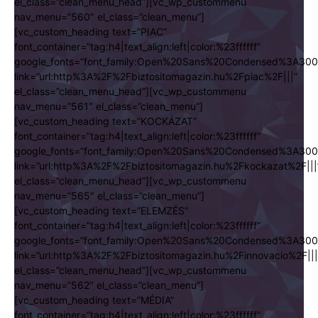
el_class=”clean_menu_head”][vc_wp_custommenu
nav_menu=”560″ el_class=”clean_menu”]
[vc_custom_heading text=”PIAC”
font_container=”tag:h4|text_align:left|color:%23ffffff”
google_fonts=”font_family:Open%20Sans%20Condensed%3A300
link=”url:http%3A%2F%2Fbiztositomagazin.hu%2Fpiac%2F|||”
el_class=”clean_menu_head”][vc_wp_custommenu
nav_menu=”561″ el_class=”clean_menu”]
[vc_custom_heading text=”KOCKÁZAT”
font_container=”tag:h4|text_align:left|color:%23ffffff”
google_fonts=”font_family:Open%20Sans%20Condensed%3A300
link=”url:http%3A%2F%2Fbiztositomagazin.hu%2Fkockazat%2F|||
el_class=”clean_menu_head”][vc_wp_custommenu
nav_menu=”565″ el_class=”clean_menu”]
[vc_custom_heading text=”ELEMZÉS”
font_container=”tag:h4|text_align:left|color:%23ffffff”
google_fonts=”font_family:Open%20Sans%20Condensed%3A300
link=”url:http%3A%2F%2Fbiztositomagazin.hu%2Finnovacio%2F|||
el_class=”clean_menu_head”][vc_wp_custommenu
nav_menu=”562″ el_class=”clean_menu”]
[vc_custom_heading text=”MÉDIA”
font_container=”tag:h4|text_align:left|color:%23ffffff”